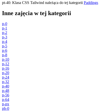
pt-40
:
Klasa CSS Tailwind należąca do tej kategorii
Paddings
Inne zajęcia w tej kategorii
p-0
p-1
p-2
p-3
p-4
p-5
p-6
p-8
p-10
p-12
p-16
p-20
p-24
p-32
p-40
p-48
p-56
p-64
p-px
pb-0