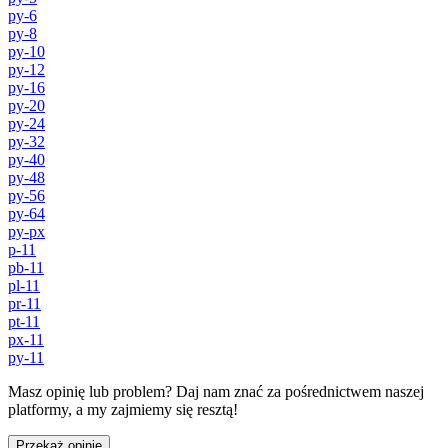
py-6
py-8
py-10
py-12
py-16
py-20
py-24
py-32
py-40
py-48
py-56
py-64
py-px
p-11
pb-11
pl-11
pr-11
pt-11
px-11
py-11
Masz opinię lub problem? Daj nam znać za pośrednictwem naszej
platformy, a my zajmiemy się resztą!
Przekaż opinię