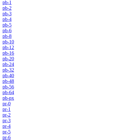
pb-1
pb-2
pb-3
pb-4
pb-5
pb-6
pb-8
pb-10
pb-12
pb-16
pb-20
pb-24
pb-32
pb-40
pb-48
pb-56
pb-64
pb-px
pr-0
pr-1
pr-2
pr-3
pr-4
pr-5
pr-6