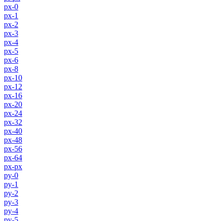
px-0
px-1
px-2
px-3
px-4
px-5
px-6
px-8
px-10
px-12
px-16
px-20
px-24
px-32
px-40
px-48
px-56
px-64
px-px
py-0
py-1
py-2
py-3
py-4
py-5