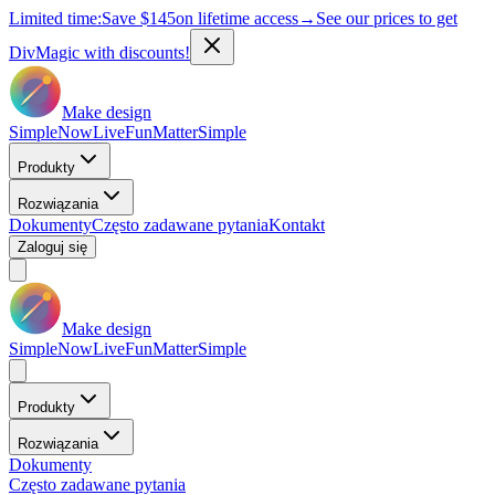
Limited time:
Save
$145
on lifetime access
→
See our prices to get
DivMagic with discounts!
Make design
Simple
Now
Live
Fun
Matter
Simple
Produkty
Rozwiązania
Dokumenty
Często zadawane pytania
Kontakt
Zaloguj się
Make design
Simple
Now
Live
Fun
Matter
Simple
Produkty
Rozwiązania
Dokumenty
Często zadawane pytania