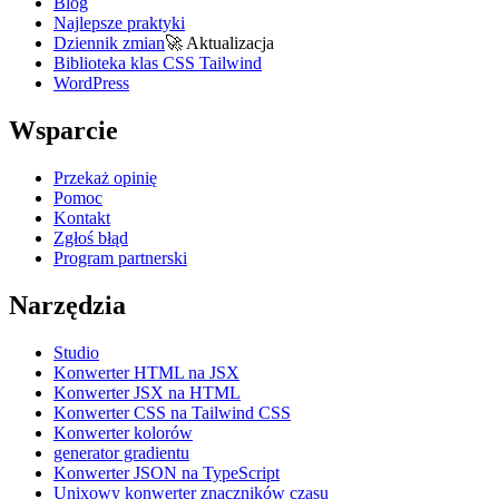
Blog
Najlepsze praktyki
Dziennik zmian
🚀
Aktualizacja
Biblioteka klas CSS Tailwind
WordPress
Wsparcie
Przekaż opinię
Pomoc
Kontakt
Zgłoś błąd
Program partnerski
Narzędzia
Studio
Konwerter HTML na JSX
Konwerter JSX na HTML
Konwerter CSS na Tailwind CSS
Konwerter kolorów
generator gradientu
Konwerter JSON na TypeScript
Unixowy konwerter znaczników czasu