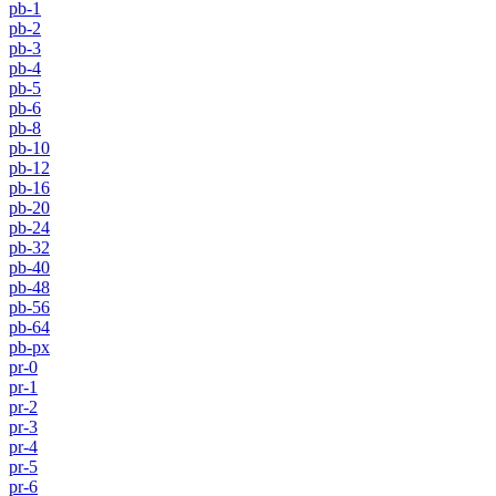
pb-1
pb-2
pb-3
pb-4
pb-5
pb-6
pb-8
pb-10
pb-12
pb-16
pb-20
pb-24
pb-32
pb-40
pb-48
pb-56
pb-64
pb-px
pr-0
pr-1
pr-2
pr-3
pr-4
pr-5
pr-6