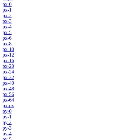
px-0
px-1
px-2
px-3
px-4
px-5
px-6
px-8
px-10
px-12
px-16
px-20
px-24
px-32
px-40
px-48
px-56
px-64
px-px
py-0
py-1
py-2
py-3
py-4
py-5