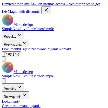
Limited time:
Save
$145
on lifetime access
→
See our prices to get
DivMagic with discounts!
Make design
Simple
Now
Live
Fun
Matter
Simple
Produkty
Rozwiązania
Dokumenty
Często zadawane pytania
Kontakt
Zaloguj się
Make design
Simple
Now
Live
Fun
Matter
Simple
Produkty
Rozwiązania
Dokumenty
Często zadawane pytania