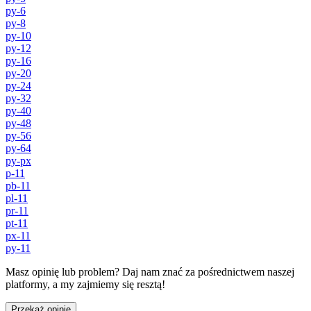
py-6
py-8
py-10
py-12
py-16
py-20
py-24
py-32
py-40
py-48
py-56
py-64
py-px
p-11
pb-11
pl-11
pr-11
pt-11
px-11
py-11
Masz opinię lub problem? Daj nam znać za pośrednictwem naszej
platformy, a my zajmiemy się resztą!
Przekaż opinię