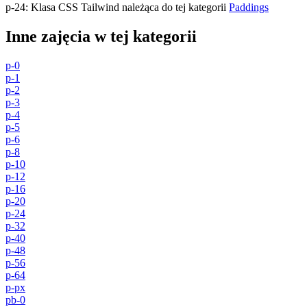
p-24
:
Klasa CSS Tailwind należąca do tej kategorii
Paddings
Inne zajęcia w tej kategorii
p-0
p-1
p-2
p-3
p-4
p-5
p-6
p-8
p-10
p-12
p-16
p-20
p-24
p-32
p-40
p-48
p-56
p-64
p-px
pb-0