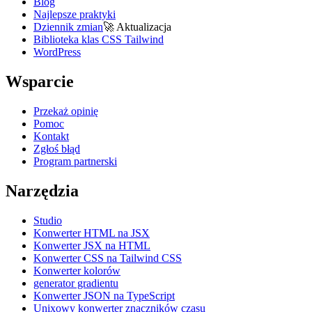
Blog
Najlepsze praktyki
Dziennik zmian
🚀
Aktualizacja
Biblioteka klas CSS Tailwind
WordPress
Wsparcie
Przekaż opinię
Pomoc
Kontakt
Zgłoś błąd
Program partnerski
Narzędzia
Studio
Konwerter HTML na JSX
Konwerter JSX na HTML
Konwerter CSS na Tailwind CSS
Konwerter kolorów
generator gradientu
Konwerter JSON na TypeScript
Unixowy konwerter znaczników czasu