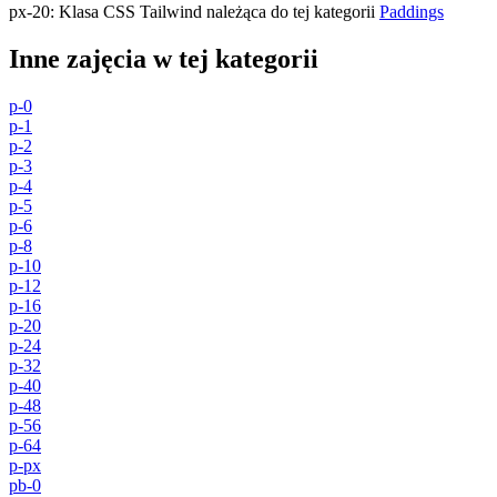
px-20
:
Klasa CSS Tailwind należąca do tej kategorii
Paddings
Inne zajęcia w tej kategorii
p-0
p-1
p-2
p-3
p-4
p-5
p-6
p-8
p-10
p-12
p-16
p-20
p-24
p-32
p-40
p-48
p-56
p-64
p-px
pb-0