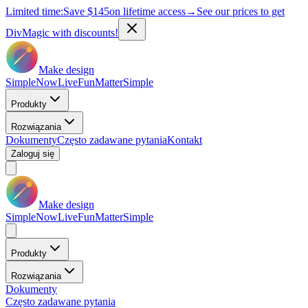
Limited time:
Save
$145
on lifetime access
→
See our prices to get
DivMagic with discounts!
Make design
Simple
Now
Live
Fun
Matter
Simple
Produkty
Rozwiązania
Dokumenty
Często zadawane pytania
Kontakt
Zaloguj się
Make design
Simple
Now
Live
Fun
Matter
Simple
Produkty
Rozwiązania
Dokumenty
Często zadawane pytania