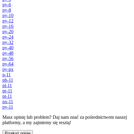
py-6
py-8
py-10
py-12
py-16
py-20
py-24
py-32
py-40
py-48
py-56
py-64
py-px
p-11
pb-11
pl-11
pr-11
pt-11
px-11
py-11
Masz opinię lub problem? Daj nam znać za pośrednictwem naszej
platformy, a my zajmiemy się resztą!
Przekaż opinię