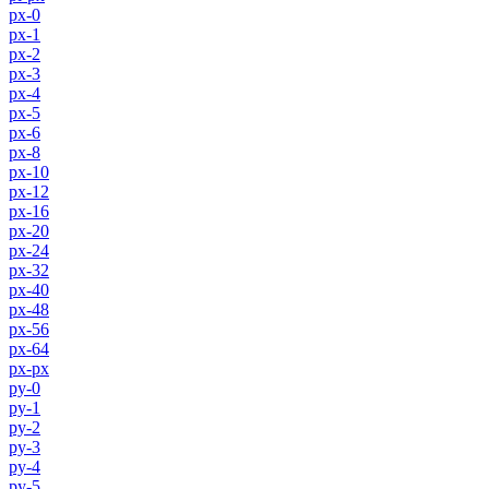
px-0
px-1
px-2
px-3
px-4
px-5
px-6
px-8
px-10
px-12
px-16
px-20
px-24
px-32
px-40
px-48
px-56
px-64
px-px
py-0
py-1
py-2
py-3
py-4
py-5