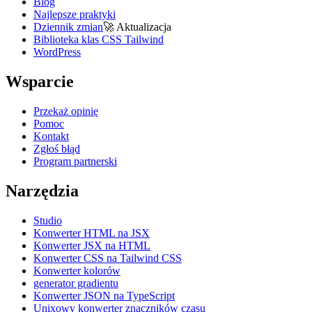
Blog
Najlepsze praktyki
Dziennik zmian
🚀
Aktualizacja
Biblioteka klas CSS Tailwind
WordPress
Wsparcie
Przekaż opinię
Pomoc
Kontakt
Zgłoś błąd
Program partnerski
Narzędzia
Studio
Konwerter HTML na JSX
Konwerter JSX na HTML
Konwerter CSS na Tailwind CSS
Konwerter kolorów
generator gradientu
Konwerter JSON na TypeScript
Unixowy konwerter znaczników czasu