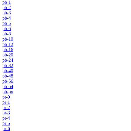
pb-1
pb-2
pb-3
pb-4
pb-5
pb-6
pb-8
pb-10
pb-12
pb-16
pb-20
pb-24
pb-32
pb-40
pb-48
pb-56
pb-64
pb-px
pr-0
pr-1
pr-2
pr-3
pr-4
pr-5
pr-6