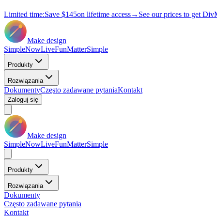
Limited time:
Save
$145
on lifetime access
→
See our prices to get Div
Make design
Simple
Now
Live
Fun
Matter
Simple
Produkty
Rozwiązania
Dokumenty
Często zadawane pytania
Kontakt
Zaloguj się
Make design
Simple
Now
Live
Fun
Matter
Simple
Produkty
Rozwiązania
Dokumenty
Często zadawane pytania
Kontakt