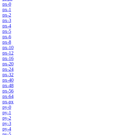
px-0
px-1
px-2
px-3
px-4
px-5
px-6
px-8
px-10
px-12
px-16
px-20
px-24
px-32
px-40
px-48
px-56
px-64
px-px
py-0
py-1
py-2
py-3
py-4
py-5