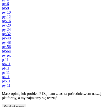
py-6
py-8
py-10
py-12
py-16
py-20
py-24
py-32
py-40
py-48
py-56
py-64
py-px
p-11
pb-11
pl-11
pr-11
pt-11
px-11
py-11
Masz opinię lub problem? Daj nam znać za pośrednictwem naszej
platformy, a my zajmiemy się resztą!
Przekaż opinię