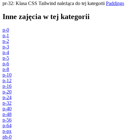
pr-32
:
Klasa CSS Tailwind należąca do tej kategorii
Paddings
Inne zajęcia w tej kategorii
p-0
p-1
p-2
p-3
p-4
p-5
p-6
p-8
p-10
p-12
p-16
p-20
p-24
p-32
p-40
p-48
p-56
p-64
p-px
pb-0