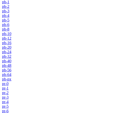
pb-1
pb-2
pb-3
pb-4
pb-5
pb-6
pb-8
pb-10
pb-12
pb-16
pb-20
pb-24
pb-32
pb-40
pb-48
pb-56
pb-64
pb-px
pr-0
pr-1
pr-2
pr-3
pr-4
pr-5
pr-6