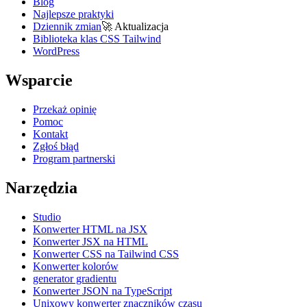
Blog
Najlepsze praktyki
Dziennik zmian
🚀
Aktualizacja
Biblioteka klas CSS Tailwind
WordPress
Wsparcie
Przekaż opinię
Pomoc
Kontakt
Zgłoś błąd
Program partnerski
Narzędzia
Studio
Konwerter HTML na JSX
Konwerter JSX na HTML
Konwerter CSS na Tailwind CSS
Konwerter kolorów
generator gradientu
Konwerter JSON na TypeScript
Unixowy konwerter znaczników czasu