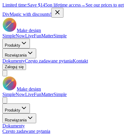
Limited time:
Save
$145
on lifetime access
→
See our prices to get
DivMagic with discounts!
Make design
Simple
Now
Live
Fun
Matter
Simple
Produkty
Rozwiązania
Dokumenty
Często zadawane pytania
Kontakt
Zaloguj się
Make design
Simple
Now
Live
Fun
Matter
Simple
Produkty
Rozwiązania
Dokumenty
Często zadawane pytania