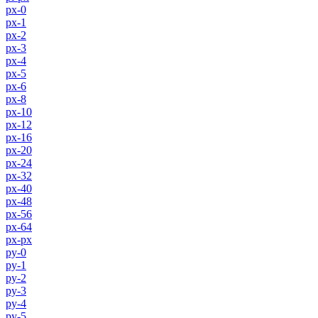
px-0
px-1
px-2
px-3
px-4
px-5
px-6
px-8
px-10
px-12
px-16
px-20
px-24
px-32
px-40
px-48
px-56
px-64
px-px
py-0
py-1
py-2
py-3
py-4
py-5