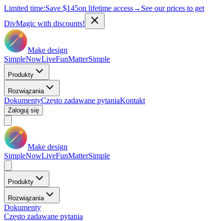
Limited time:
Save
$145
on lifetime access
→
See our prices to get
DivMagic with discounts!
Make design
Simple
Now
Live
Fun
Matter
Simple
Produkty
Rozwiązania
Dokumenty
Często zadawane pytania
Kontakt
Zaloguj się
Make design
Simple
Now
Live
Fun
Matter
Simple
Produkty
Rozwiązania
Dokumenty
Często zadawane pytania