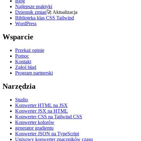
Blog
Najlepsze praktyki
Dziennik zmian
🚀
Aktualizacja
Biblioteka klas CSS Tailwind
WordPress
Wsparcie
Przekaż opinię
Pomoc
Kontakt
Zgłoś błąd
Program partnerski
Narzędzia
Studio
Konwerter HTML na JSX
Konwerter JSX na HTML
Konwerter CSS na Tailwind CSS
Konwerter kolorów
generator gradientu
Konwerter JSON na TypeScript
Unixowy konwerter znaczników czasu