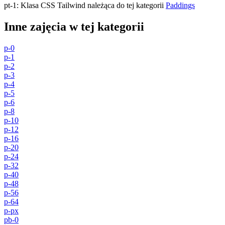
pt-1
:
Klasa CSS Tailwind należąca do tej kategorii
Paddings
Inne zajęcia w tej kategorii
p-0
p-1
p-2
p-3
p-4
p-5
p-6
p-8
p-10
p-12
p-16
p-20
p-24
p-32
p-40
p-48
p-56
p-64
p-px
pb-0