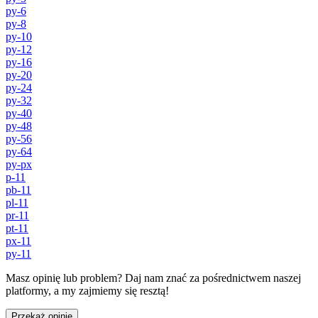
py-6
py-8
py-10
py-12
py-16
py-20
py-24
py-32
py-40
py-48
py-56
py-64
py-px
p-11
pb-11
pl-11
pr-11
pt-11
px-11
py-11
Masz opinię lub problem? Daj nam znać za pośrednictwem naszej
platformy, a my zajmiemy się resztą!
Przekaż opinię