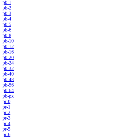
pb-1
pb-2
pb-3
pb-4
pb-5
pb-6
pb-8
pb-10
pb-12
pb-16
pb-20
pb-24
pb-32
pb-40
pb-48
pb-56
pb-64
pb-px
pr-0
pr-1
pr-2
pr-3
pr-4
pr-5
pr-6