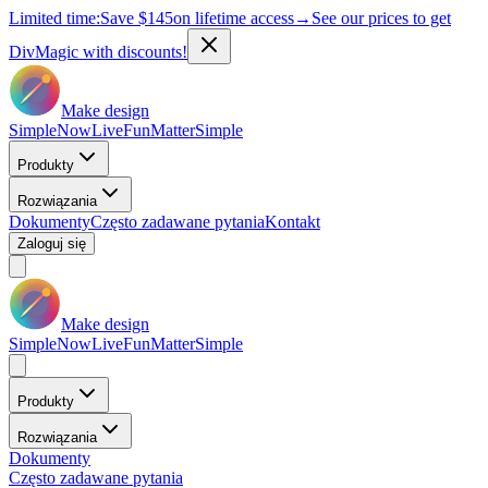
Limited time:
Save
$145
on lifetime access
→
See our prices to get
DivMagic with discounts!
Make design
Simple
Now
Live
Fun
Matter
Simple
Produkty
Rozwiązania
Dokumenty
Często zadawane pytania
Kontakt
Zaloguj się
Make design
Simple
Now
Live
Fun
Matter
Simple
Produkty
Rozwiązania
Dokumenty
Często zadawane pytania