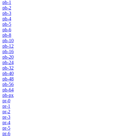
pb-1
pb-2
pb-3
pb-4
pb-5
pb-6
pb-8
pb-10
pb-12
pb-16
pb-20
pb-24
pb-32
pb-40
pb-48
pb-56
pb-64
pb-px
pr-0
pr-1
pr-2
pr-3
pr-4
pr-5
pr-6