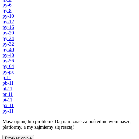
py-6
py-8
py-10
py-12
py-16
py-20
py-24
py-32
py-40
py-48
py-56
py-64
py-px
p-11
pb-11
pl-11
pr-11
pt-11
px-11
py-11
Masz opinię lub problem? Daj nam znać za pośrednictwem naszej
platformy, a my zajmiemy się resztą!
Przekaż opinię