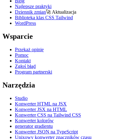
Blog
Najlepsze praktyki
Dziennik zmian
🚀
Aktualizacja
Biblioteka klas CSS Tailwind
WordPress
Wsparcie
Przekaż opinię
Pomoc
Kontakt
Zgłoś błąd
Program partnerski
Narzędzia
Studio
Konwerter HTML na JSX
Konwerter JSX na HTML
Konwerter CSS na Tailwind CSS
Konwerter kolorów
generator gradientu
Konwerter JSON na TypeScript
Unixowy konwerter znaczników czasu