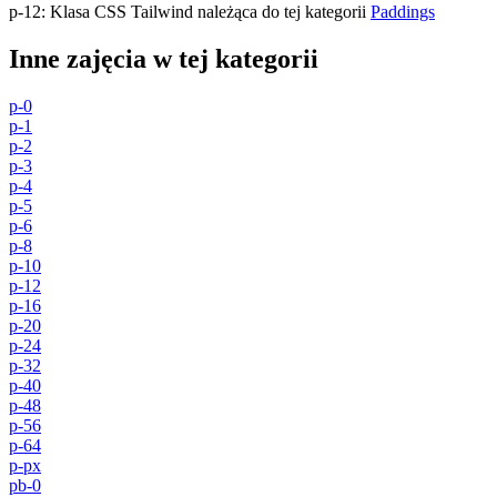
p-12
:
Klasa CSS Tailwind należąca do tej kategorii
Paddings
Inne zajęcia w tej kategorii
p-0
p-1
p-2
p-3
p-4
p-5
p-6
p-8
p-10
p-12
p-16
p-20
p-24
p-32
p-40
p-48
p-56
p-64
p-px
pb-0