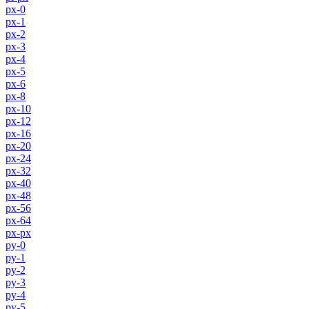
px-0
px-1
px-2
px-3
px-4
px-5
px-6
px-8
px-10
px-12
px-16
px-20
px-24
px-32
px-40
px-48
px-56
px-64
px-px
py-0
py-1
py-2
py-3
py-4
py-5