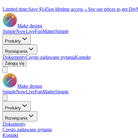
Limited time:
Save
$145
on lifetime access
→
See our prices to get Div
Make design
Simple
Now
Live
Fun
Matter
Simple
Produkty
Rozwiązania
Dokumenty
Często zadawane pytania
Kontakt
Zaloguj się
Make design
Simple
Now
Live
Fun
Matter
Simple
Produkty
Rozwiązania
Dokumenty
Często zadawane pytania
Kontakt