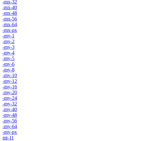
-mx-32
-mx-40
-mx-48
-mx-56
-mx-64
-mx-px
-my-1
-my-2
-my-3
-my-4
-my-5
-my-6
-my-8
-my-10
-my-12
-my-16
-my-20
-my-24
-my-32
-my-40
-my-48
-my-56
-my-64
-my-px
mt-11