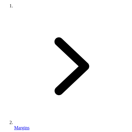
Margins