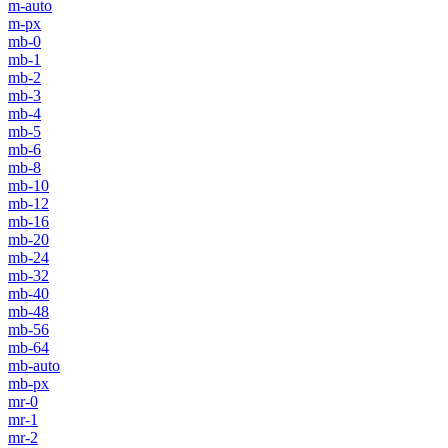
m-auto
m-px
mb-0
mb-1
mb-2
mb-3
mb-4
mb-5
mb-6
mb-8
mb-10
mb-12
mb-16
mb-20
mb-24
mb-32
mb-40
mb-48
mb-56
mb-64
mb-auto
mb-px
mr-0
mr-1
mr-2