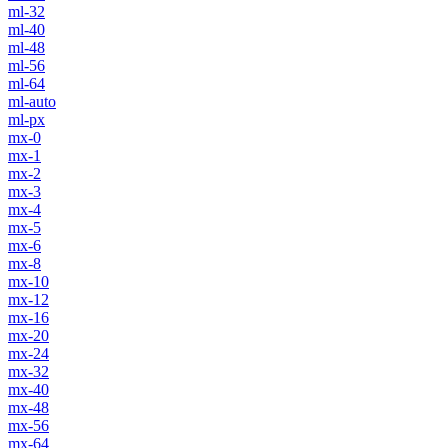
ml-32
ml-40
ml-48
ml-56
ml-64
ml-auto
ml-px
mx-0
mx-1
mx-2
mx-3
mx-4
mx-5
mx-6
mx-8
mx-10
mx-12
mx-16
mx-20
mx-24
mx-32
mx-40
mx-48
mx-56
mx-64