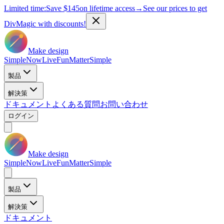
Limited time:
Save
$145
on lifetime access
→
See our prices to get
DivMagic with discounts!
Make design
Simple
Now
Live
Fun
Matter
Simple
製品
解決策
ドキュメント
よくある質問
お問い合わせ
ログイン
Make design
Simple
Now
Live
Fun
Matter
Simple
製品
解決策
ドキュメント