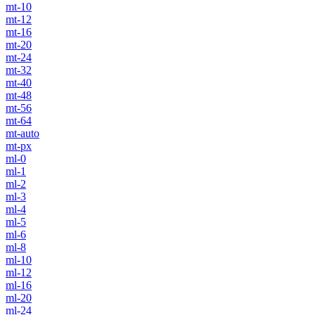
mt-10
mt-12
mt-16
mt-20
mt-24
mt-32
mt-40
mt-48
mt-56
mt-64
mt-auto
mt-px
ml-0
ml-1
ml-2
ml-3
ml-4
ml-5
ml-6
ml-8
ml-10
ml-12
ml-16
ml-20
ml-24