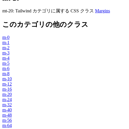
mt-20
:
Tailwind カテゴリに属する​​ CSS クラス
Margins
このカテゴリの他のクラス
m-0
m-1
m-2
m-3
m-4
m-5
m-6
m-8
m-10
m-12
m-16
m-20
m-24
m-32
m-40
m-48
m-56
m-64