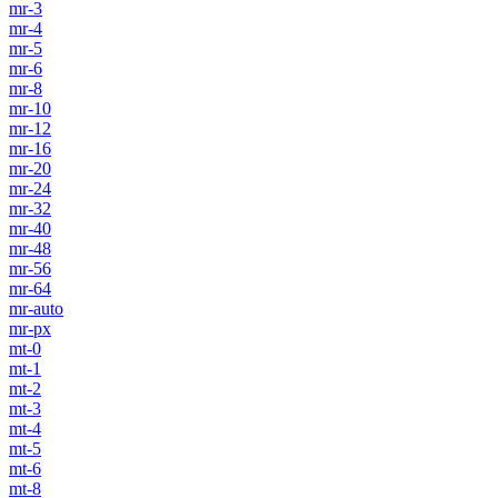
mr-3
mr-4
mr-5
mr-6
mr-8
mr-10
mr-12
mr-16
mr-20
mr-24
mr-32
mr-40
mr-48
mr-56
mr-64
mr-auto
mr-px
mt-0
mt-1
mt-2
mt-3
mt-4
mt-5
mt-6
mt-8