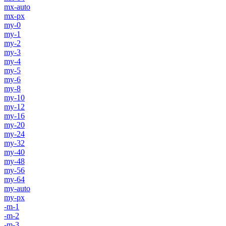
mx-auto
mx-px
my-0
my-1
my-2
my-3
my-4
my-5
my-6
my-8
my-10
my-12
my-16
my-20
my-24
my-32
my-40
my-48
my-56
my-64
my-auto
my-px
-m-1
-m-2
-m-3