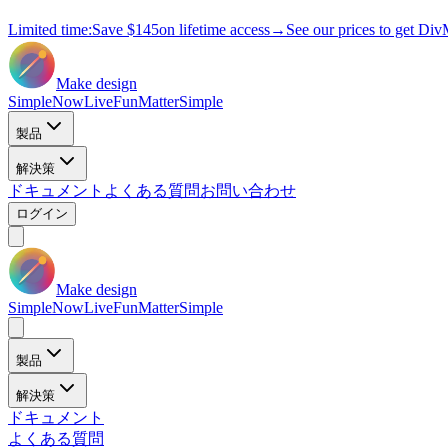
Limited time:
Save
$145
on lifetime access
→
See our prices to get Div
Make design
Simple
Now
Live
Fun
Matter
Simple
製品
解決策
ドキュメント
よくある質問
お問い合わせ
ログイン
Make design
Simple
Now
Live
Fun
Matter
Simple
製品
解決策
ドキュメント
よくある質問