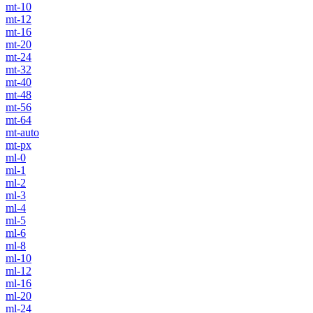
mt-10
mt-12
mt-16
mt-20
mt-24
mt-32
mt-40
mt-48
mt-56
mt-64
mt-auto
mt-px
ml-0
ml-1
ml-2
ml-3
ml-4
ml-5
ml-6
ml-8
ml-10
ml-12
ml-16
ml-20
ml-24