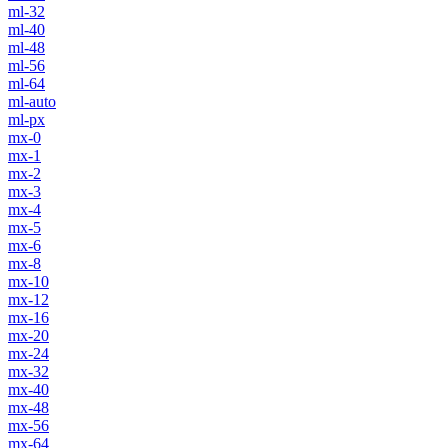
ml-32
ml-40
ml-48
ml-56
ml-64
ml-auto
ml-px
mx-0
mx-1
mx-2
mx-3
mx-4
mx-5
mx-6
mx-8
mx-10
mx-12
mx-16
mx-20
mx-24
mx-32
mx-40
mx-48
mx-56
mx-64