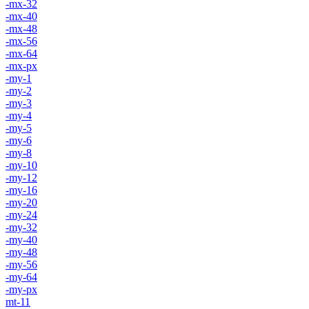
-mx-32
-mx-40
-mx-48
-mx-56
-mx-64
-mx-px
-my-1
-my-2
-my-3
-my-4
-my-5
-my-6
-my-8
-my-10
-my-12
-my-16
-my-20
-my-24
-my-32
-my-40
-my-48
-my-56
-my-64
-my-px
mt-11