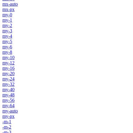
mx-auto
mx-px
my-0
my-1
my-2
my-3
my-4
my-5
my-6
my-8
my-10
my-12
my-16
my-20
my-24
my-32
my-40
my-48
my-56
my-64
my-auto
my-px
-m-1
-m-2
-m-3