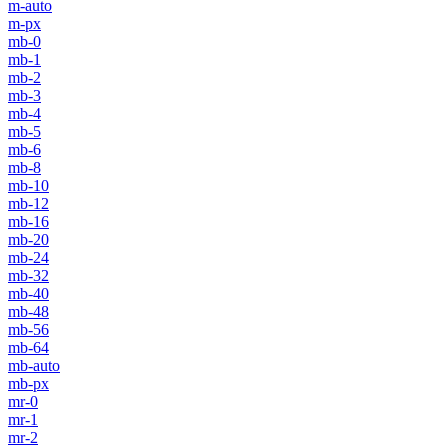
m-auto
m-px
mb-0
mb-1
mb-2
mb-3
mb-4
mb-5
mb-6
mb-8
mb-10
mb-12
mb-16
mb-20
mb-24
mb-32
mb-40
mb-48
mb-56
mb-64
mb-auto
mb-px
mr-0
mr-1
mr-2