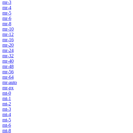
mr-3
mr-4
mr-5
mr-6
mr-8
mr-10
mr-12
mr-16
mr-20
mr-24
mr-32
mr-40
mr-48
mr-56
mr-64
mr-auto
mr-px
mt-0
mt-1
mt-2
mt-3
mt-4
mt-5
mt-6
mt-8