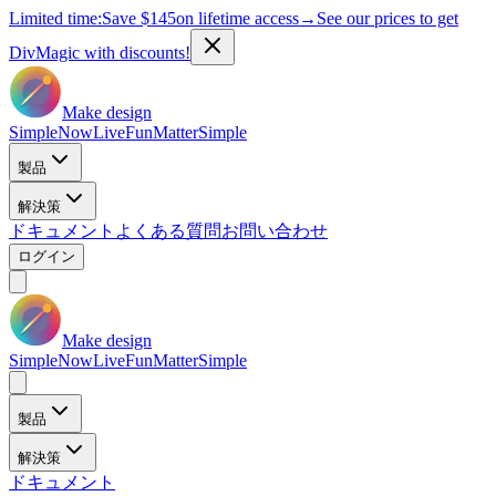
Limited time:
Save
$145
on lifetime access
→
See our prices to get
DivMagic with discounts!
Make design
Simple
Now
Live
Fun
Matter
Simple
製品
解決策
ドキュメント
よくある質問
お問い合わせ
ログイン
Make design
Simple
Now
Live
Fun
Matter
Simple
製品
解決策
ドキュメント