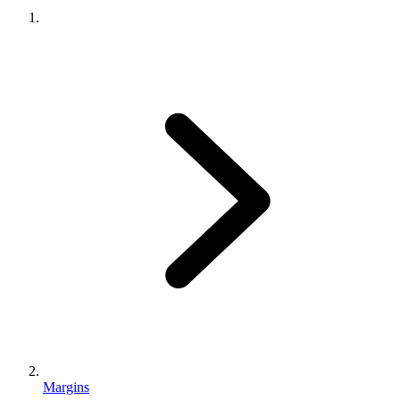
Margins