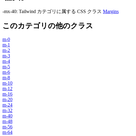
-mx-40
:
Tailwind カテゴリに属する​​ CSS クラス
Margins
このカテゴリの他のクラス
m-0
m-1
m-2
m-3
m-4
m-5
m-6
m-8
m-10
m-12
m-16
m-20
m-24
m-32
m-40
m-48
m-56
m-64