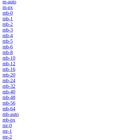
m-auto
m-px
mb-0
mb-1
mb-2
mb-3
mb-4
mb-5
mb-6
mb-8
mb-10
mb-12
mb-16
mb-20
mb-24
mb-32
mb-40
mb-48
mb-56
mb-64
mb-auto
mb-px
mr-0
mr-1
mr-2