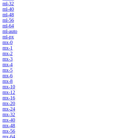
ml-32
ml-40
ml-48
ml-56
ml-64
ml-auto
ml-px
mx-0
mx-1
mx-2
mx-3
mx-4
mx-5
mx-6
mx-8
mx-10
mx-12
mx-16
mx-20
mx-24
mx-32
mx-40
mx-48
mx-56
mx-64