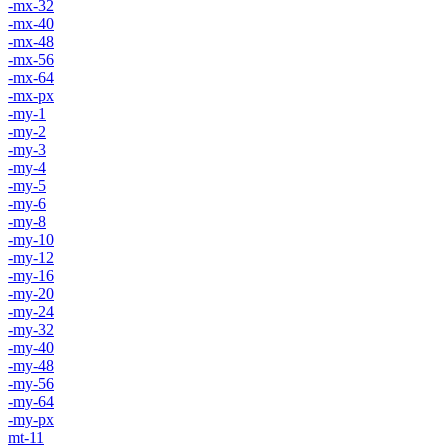
-mx-32
-mx-40
-mx-48
-mx-56
-mx-64
-mx-px
-my-1
-my-2
-my-3
-my-4
-my-5
-my-6
-my-8
-my-10
-my-12
-my-16
-my-20
-my-24
-my-32
-my-40
-my-48
-my-56
-my-64
-my-px
mt-11