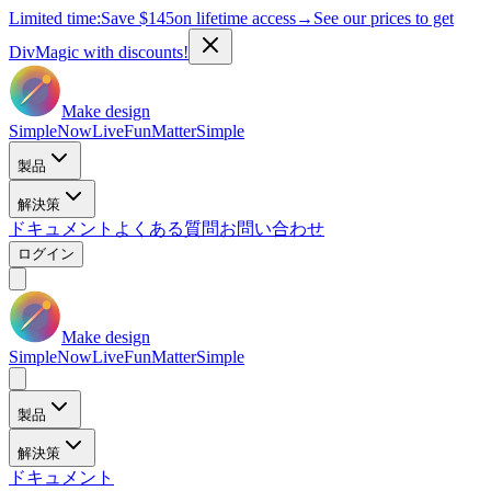
Limited time:
Save
$145
on lifetime access
→
See our prices to get
DivMagic with discounts!
Make design
Simple
Now
Live
Fun
Matter
Simple
製品
解決策
ドキュメント
よくある質問
お問い合わせ
ログイン
Make design
Simple
Now
Live
Fun
Matter
Simple
製品
解決策
ドキュメント