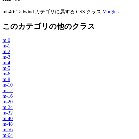
ml-40
:
Tailwind カテゴリに属する​​ CSS クラス
Margins
このカテゴリの他のクラス
m-0
m-1
m-2
m-3
m-4
m-5
m-6
m-8
m-10
m-12
m-16
m-20
m-24
m-32
m-40
m-48
m-56
m-64