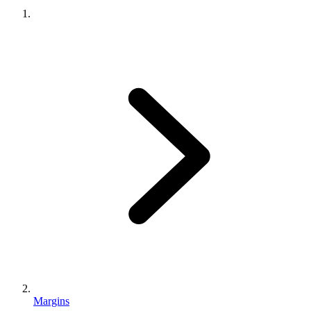
Margins