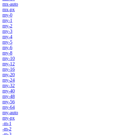
mx-auto
mx-px
my-0
my-1
my-2
my-3
my-4
my-5
my-6
my-8
my-10
my-12
my-16
my-20
my-24
my-32
my-40
my-48
my-56
my-64
my-auto
my-px
-m-1
-m-2
-m-3