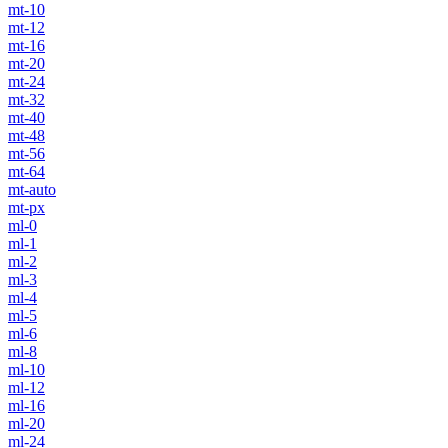
mt-10
mt-12
mt-16
mt-20
mt-24
mt-32
mt-40
mt-48
mt-56
mt-64
mt-auto
mt-px
ml-0
ml-1
ml-2
ml-3
ml-4
ml-5
ml-6
ml-8
ml-10
ml-12
ml-16
ml-20
ml-24