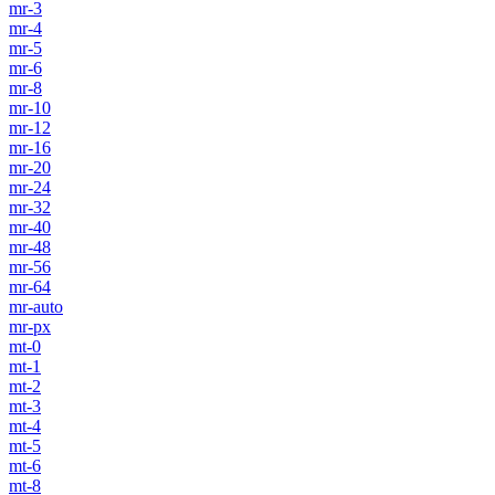
mr-3
mr-4
mr-5
mr-6
mr-8
mr-10
mr-12
mr-16
mr-20
mr-24
mr-32
mr-40
mr-48
mr-56
mr-64
mr-auto
mr-px
mt-0
mt-1
mt-2
mt-3
mt-4
mt-5
mt-6
mt-8