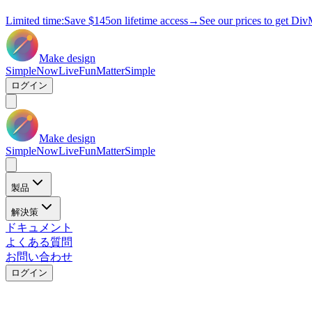
Limited time:
Save
$145
on lifetime access
→
See our prices to get Div
Make design
Simple
Now
Live
Fun
Matter
Simple
ログイン
Make design
Simple
Now
Live
Fun
Matter
Simple
製品
解決策
ドキュメント
よくある質問
お問い合わせ
ログイン