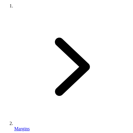
Margins