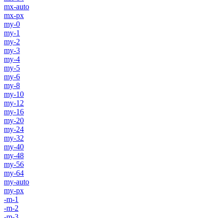
mx-auto
mx-px
my-0
my-1
my-2
my-3
my-4
my-5
my-6
my-8
my-10
my-12
my-16
my-20
my-24
my-32
my-40
my-48
my-56
my-64
my-auto
my-px
-m-1
-m-2
-m-3