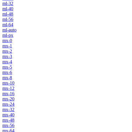
ml-32
ml-40
ml-48
ml-56
ml-64
ml-auto
ml-px
mx-0
mx-1
mx-2
mx-3
mx-4
mx-5
mx-6
mx-8
mx-10
mx-12
mx-16
mx-20
mx-24
mx-32
mx-40
mx-48
mx-56
mx-64