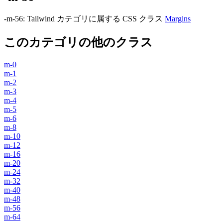
-m-56
:
Tailwind カテゴリに属する​​ CSS クラス
Margins
このカテゴリの他のクラス
m-0
m-1
m-2
m-3
m-4
m-5
m-6
m-8
m-10
m-12
m-16
m-20
m-24
m-32
m-40
m-48
m-56
m-64