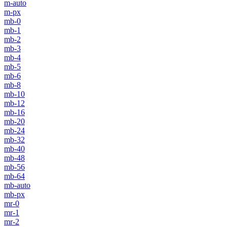
m-auto
m-px
mb-0
mb-1
mb-2
mb-3
mb-4
mb-5
mb-6
mb-8
mb-10
mb-12
mb-16
mb-20
mb-24
mb-32
mb-40
mb-48
mb-56
mb-64
mb-auto
mb-px
mr-0
mr-1
mr-2