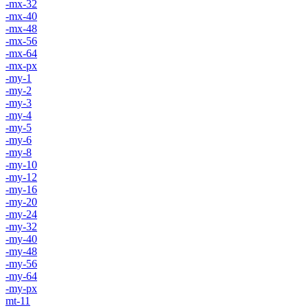
-mx-32
-mx-40
-mx-48
-mx-56
-mx-64
-mx-px
-my-1
-my-2
-my-3
-my-4
-my-5
-my-6
-my-8
-my-10
-my-12
-my-16
-my-20
-my-24
-my-32
-my-40
-my-48
-my-56
-my-64
-my-px
mt-11