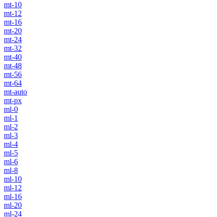
mt-10
mt-12
mt-16
mt-20
mt-24
mt-32
mt-40
mt-48
mt-56
mt-64
mt-auto
mt-px
ml-0
ml-1
ml-2
ml-3
ml-4
ml-5
ml-6
ml-8
ml-10
ml-12
ml-16
ml-20
ml-24