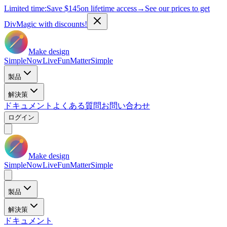
Limited time:
Save
$145
on lifetime access
→
See our prices to get
DivMagic with discounts!
Make design
Simple
Now
Live
Fun
Matter
Simple
製品
解決策
ドキュメント
よくある質問
お問い合わせ
ログイン
Make design
Simple
Now
Live
Fun
Matter
Simple
製品
解決策
ドキュメント