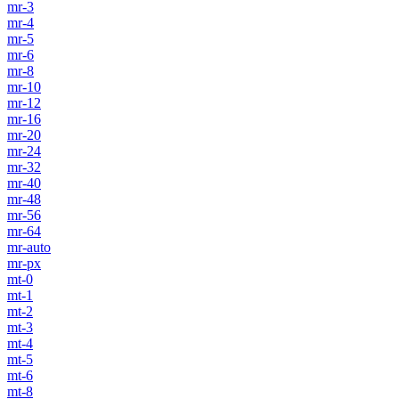
mr-3
mr-4
mr-5
mr-6
mr-8
mr-10
mr-12
mr-16
mr-20
mr-24
mr-32
mr-40
mr-48
mr-56
mr-64
mr-auto
mr-px
mt-0
mt-1
mt-2
mt-3
mt-4
mt-5
mt-6
mt-8