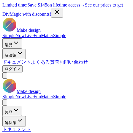
Limited time:
Save
$145
on lifetime access
→
See our prices to get
DivMagic with discounts!
Make design
Simple
Now
Live
Fun
Matter
Simple
製品
解決策
ドキュメント
よくある質問
お問い合わせ
ログイン
Make design
Simple
Now
Live
Fun
Matter
Simple
製品
解決策
ドキュメント