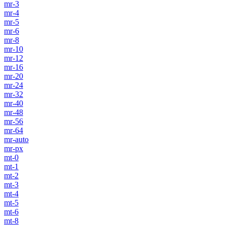
mr-3
mr-4
mr-5
mr-6
mr-8
mr-10
mr-12
mr-16
mr-20
mr-24
mr-32
mr-40
mr-48
mr-56
mr-64
mr-auto
mr-px
mt-0
mt-1
mt-2
mt-3
mt-4
mt-5
mt-6
mt-8