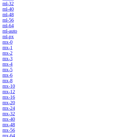
ml-32
ml-40
ml-48
ml-56
ml-64
ml-auto
ml-px
mx-0
mx-1
mx-2
mx-3
mx-4
mx-5
mx-6
mx-8
mx-10
mx-12
mx-16
mx-20
mx-24
mx-32
mx-40
mx-48
mx-56
mx-64