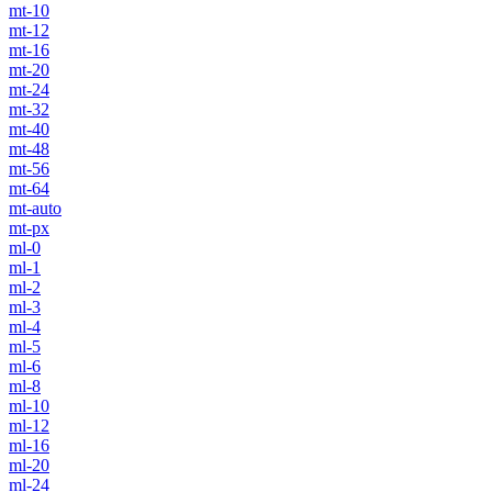
mt-10
mt-12
mt-16
mt-20
mt-24
mt-32
mt-40
mt-48
mt-56
mt-64
mt-auto
mt-px
ml-0
ml-1
ml-2
ml-3
ml-4
ml-5
ml-6
ml-8
ml-10
ml-12
ml-16
ml-20
ml-24