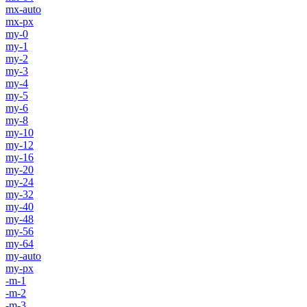
mx-auto
mx-px
my-0
my-1
my-2
my-3
my-4
my-5
my-6
my-8
my-10
my-12
my-16
my-20
my-24
my-32
my-40
my-48
my-56
my-64
my-auto
my-px
-m-1
-m-2
-m-3