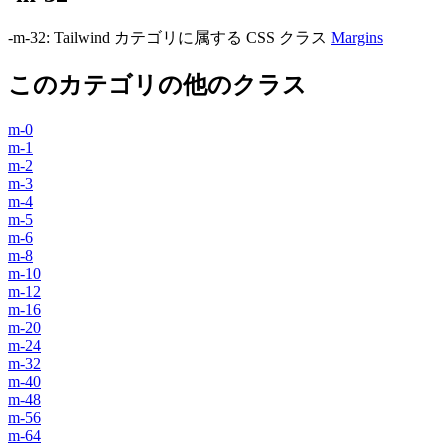
-m-32
:
Tailwind カテゴリに属する​​ CSS クラス
Margins
このカテゴリの他のクラス
m-0
m-1
m-2
m-3
m-4
m-5
m-6
m-8
m-10
m-12
m-16
m-20
m-24
m-32
m-40
m-48
m-56
m-64