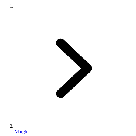
Margins