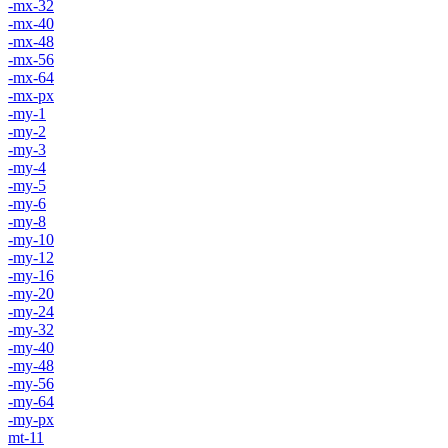
-mx-32
-mx-40
-mx-48
-mx-56
-mx-64
-mx-px
-my-1
-my-2
-my-3
-my-4
-my-5
-my-6
-my-8
-my-10
-my-12
-my-16
-my-20
-my-24
-my-32
-my-40
-my-48
-my-56
-my-64
-my-px
mt-11