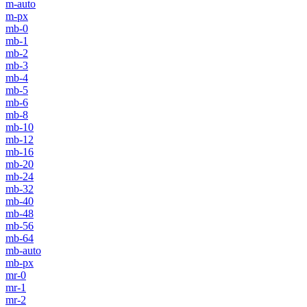
m-auto
m-px
mb-0
mb-1
mb-2
mb-3
mb-4
mb-5
mb-6
mb-8
mb-10
mb-12
mb-16
mb-20
mb-24
mb-32
mb-40
mb-48
mb-56
mb-64
mb-auto
mb-px
mr-0
mr-1
mr-2