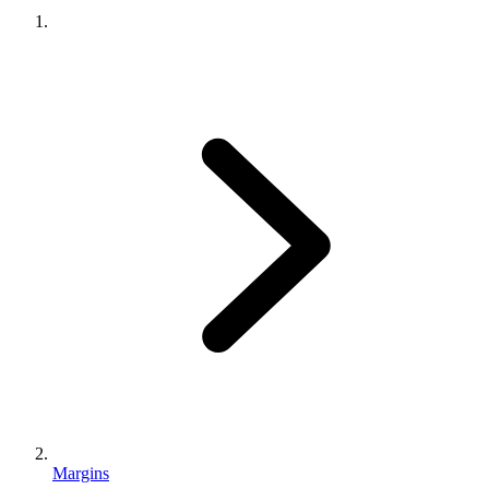
Margins