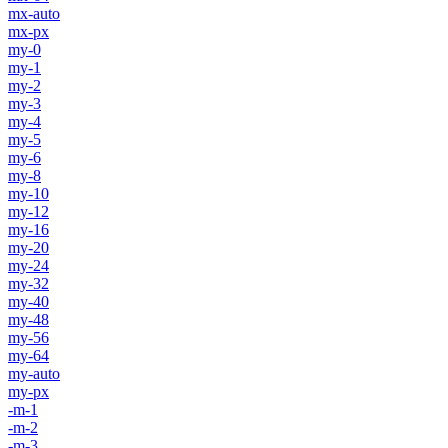
mx-auto
mx-px
my-0
my-1
my-2
my-3
my-4
my-5
my-6
my-8
my-10
my-12
my-16
my-20
my-24
my-32
my-40
my-48
my-56
my-64
my-auto
my-px
-m-1
-m-2
-m-3