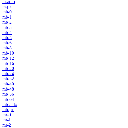
m-auto
m-px
mb-0
mb-1
mb-2
mb-3
mb-4
mb-5
mb-6
mb-8
mb-10
mb-12
mb-16
mb-20
mb-24
mb-32
mb-40
mb-48
mb-56
mb-64
mb-auto
mb-px
mr-0
mr-1
mr-2