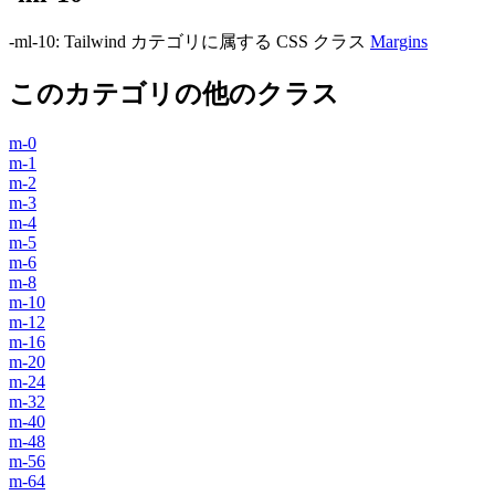
-ml-10
:
Tailwind カテゴリに属する​​ CSS クラス
Margins
このカテゴリの他のクラス
m-0
m-1
m-2
m-3
m-4
m-5
m-6
m-8
m-10
m-12
m-16
m-20
m-24
m-32
m-40
m-48
m-56
m-64