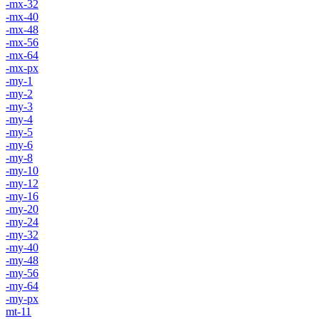
-mx-32
-mx-40
-mx-48
-mx-56
-mx-64
-mx-px
-my-1
-my-2
-my-3
-my-4
-my-5
-my-6
-my-8
-my-10
-my-12
-my-16
-my-20
-my-24
-my-32
-my-40
-my-48
-my-56
-my-64
-my-px
mt-11