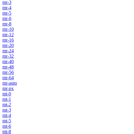
mr-3
mr-4
mr-5
mr-6
mr-8
mr-10
mr-12
mr-16
mr-20
mr-24
mr-32
mr-40
mr-48
mr-56
mr-64
mr-auto
mr-px
mt-0
mt-1
mt-2
mt-3
mt-4
mt-5
mt-6
mt-8