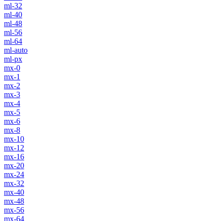
ml-32
ml-40
ml-48
ml-56
ml-64
ml-auto
ml-px
mx-0
mx-1
mx-2
mx-3
mx-4
mx-5
mx-6
mx-8
mx-10
mx-12
mx-16
mx-20
mx-24
mx-32
mx-40
mx-48
mx-56
mx-64