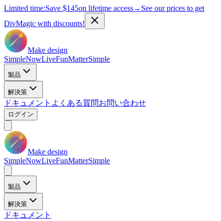
Limited time:
Save
$145
on lifetime access
→
See our prices to get
DivMagic with discounts!
Make design
Simple
Now
Live
Fun
Matter
Simple
製品
解決策
ドキュメント
よくある質問
お問い合わせ
ログイン
Make design
Simple
Now
Live
Fun
Matter
Simple
製品
解決策
ドキュメント