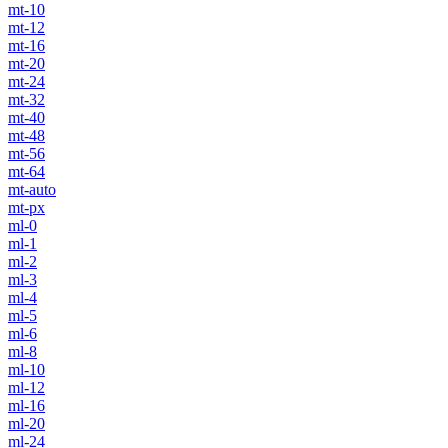
mt-10
mt-12
mt-16
mt-20
mt-24
mt-32
mt-40
mt-48
mt-56
mt-64
mt-auto
mt-px
ml-0
ml-1
ml-2
ml-3
ml-4
ml-5
ml-6
ml-8
ml-10
ml-12
ml-16
ml-20
ml-24