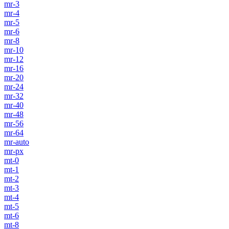
mr-3
mr-4
mr-5
mr-6
mr-8
mr-10
mr-12
mr-16
mr-20
mr-24
mr-32
mr-40
mr-48
mr-56
mr-64
mr-auto
mr-px
mt-0
mt-1
mt-2
mt-3
mt-4
mt-5
mt-6
mt-8