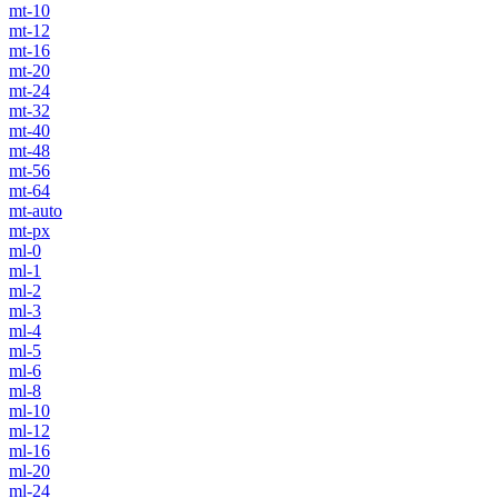
mt-10
mt-12
mt-16
mt-20
mt-24
mt-32
mt-40
mt-48
mt-56
mt-64
mt-auto
mt-px
ml-0
ml-1
ml-2
ml-3
ml-4
ml-5
ml-6
ml-8
ml-10
ml-12
ml-16
ml-20
ml-24