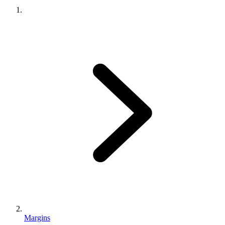
Margins