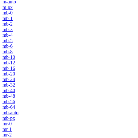
m-auto
m-px
mb-0
mb-1
mb-2
mb-3
mb-4
mb-5
mb-6
mb-8
mb-10
mb-12
mb-16
mb-20
mb-24
mb-32
mb-40
mb-48
mb-56
mb-64
mb-auto
mb-px
mr-0
mr-1
mr-2