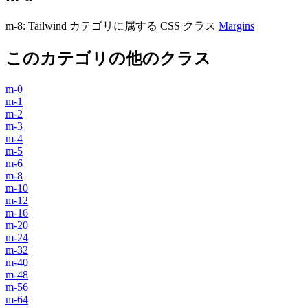
m-8
:
Tailwind カテゴリに属する​​ CSS クラス
Margins
このカテゴリの他のクラス
m-0
m-1
m-2
m-3
m-4
m-5
m-6
m-8
m-10
m-12
m-16
m-20
m-24
m-32
m-40
m-48
m-56
m-64