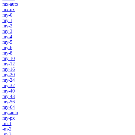
mx-auto
mx-px
my-0
my-1
my-2
my-3
my-4
my-5
my-6
my-8
my-10
my-12
my-16
my-20
my-24
my-32
my-40
my-48
my-56
my-64
my-auto
my-px
-m-1
-m-2
-m-3