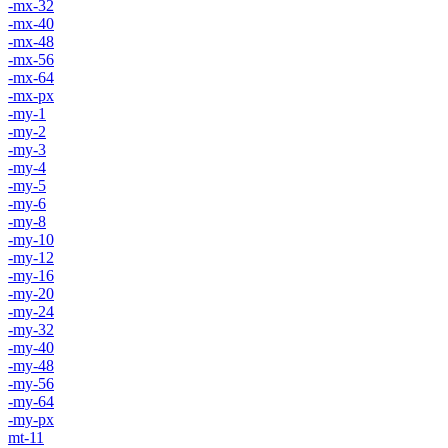
-mx-32
-mx-40
-mx-48
-mx-56
-mx-64
-mx-px
-my-1
-my-2
-my-3
-my-4
-my-5
-my-6
-my-8
-my-10
-my-12
-my-16
-my-20
-my-24
-my-32
-my-40
-my-48
-my-56
-my-64
-my-px
mt-11