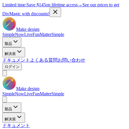
Limited time:
Save
$145
on lifetime access
→
See our prices to get
DivMagic with discounts!
Make design
Simple
Now
Live
Fun
Matter
Simple
製品
解決策
ドキュメント
よくある質問
お問い合わせ
ログイン
Make design
Simple
Now
Live
Fun
Matter
Simple
製品
解決策
ドキュメント