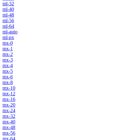
ml-32
ml-40
ml-48
ml-56
ml-64
ml-auto
ml-px
mx-0
mx-1
mx-2
mx-3
mx-4
mx-5
mx-6
mx-8
mx-10
mx-12
mx-16
mx-20
mx-24
mx-32
mx-40
mx-48
mx-56
mx-64