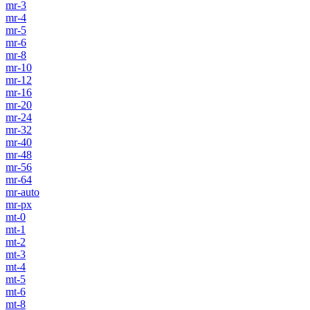
mr-3
mr-4
mr-5
mr-6
mr-8
mr-10
mr-12
mr-16
mr-20
mr-24
mr-32
mr-40
mr-48
mr-56
mr-64
mr-auto
mr-px
mt-0
mt-1
mt-2
mt-3
mt-4
mt-5
mt-6
mt-8