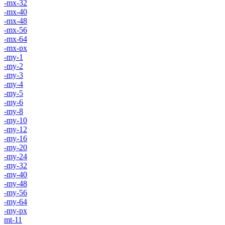
-mx-32
-mx-40
-mx-48
-mx-56
-mx-64
-mx-px
-my-1
-my-2
-my-3
-my-4
-my-5
-my-6
-my-8
-my-10
-my-12
-my-16
-my-20
-my-24
-my-32
-my-40
-my-48
-my-56
-my-64
-my-px
mt-11