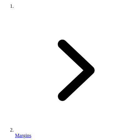
Margins