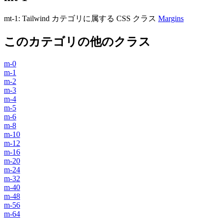
mt-1
:
Tailwind カテゴリに属する​​ CSS クラス
Margins
このカテゴリの他のクラス
m-0
m-1
m-2
m-3
m-4
m-5
m-6
m-8
m-10
m-12
m-16
m-20
m-24
m-32
m-40
m-48
m-56
m-64