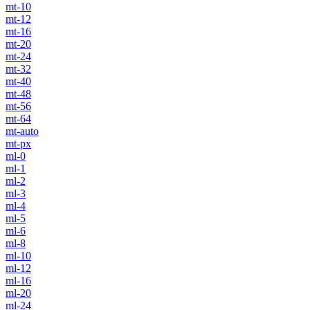
mt-10
mt-12
mt-16
mt-20
mt-24
mt-32
mt-40
mt-48
mt-56
mt-64
mt-auto
mt-px
ml-0
ml-1
ml-2
ml-3
ml-4
ml-5
ml-6
ml-8
ml-10
ml-12
ml-16
ml-20
ml-24