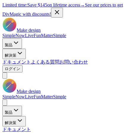
Limited time:
Save
$145
on lifetime access
→
See our prices to get
DivMagic with discounts!
Make design
Simple
Now
Live
Fun
Matter
Simple
製品
解決策
ドキュメント
よくある質問
お問い合わせ
ログイン
Make design
Simple
Now
Live
Fun
Matter
Simple
製品
解決策
ドキュメント