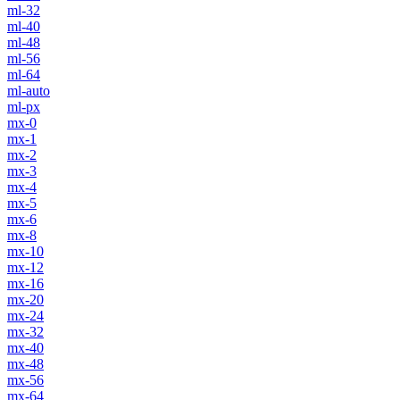
ml-32
ml-40
ml-48
ml-56
ml-64
ml-auto
ml-px
mx-0
mx-1
mx-2
mx-3
mx-4
mx-5
mx-6
mx-8
mx-10
mx-12
mx-16
mx-20
mx-24
mx-32
mx-40
mx-48
mx-56
mx-64