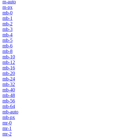
m-auto
m-px
mb-0
mb-1
mb-2
mb-3
mb-4
mb-5
mb-6
mb-8
mb-10
mb-12
mb-16
mb-20
mb-24
mb-32
mb-40
mb-48
mb-56
mb-64
mb-auto
mb-px
mr-0
mr-1
mr-2