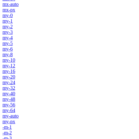
mx-auto
mx-px
my-0
my-1
my-2
my-3
my-4
my-5
my-6
my-8
my-10
my-12
my-16
my-20
my-24
my-32
my-40
my-48
my-56
my-64
my-auto
my-px
-m-1
-m-2
-m-3