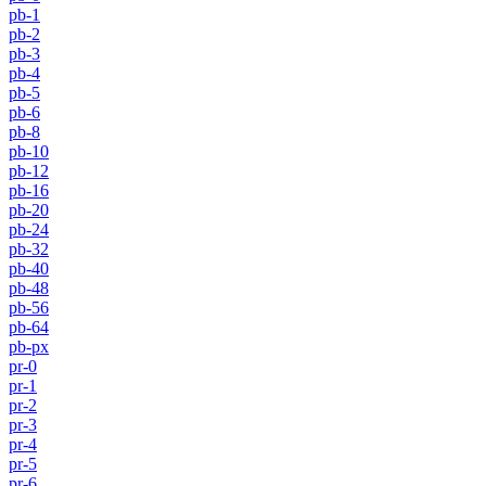
pb-1
pb-2
pb-3
pb-4
pb-5
pb-6
pb-8
pb-10
pb-12
pb-16
pb-20
pb-24
pb-32
pb-40
pb-48
pb-56
pb-64
pb-px
pr-0
pr-1
pr-2
pr-3
pr-4
pr-5
pr-6