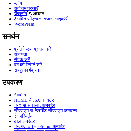
ब्लॉग
सर्वोत्तम प्रथाएँ
चेंजलॉग
🚀
अद्यतन
टेलविंड सीएसएस क्लास लाइब्रेरी
WordPress
समर्थन
प्रतिक्रिया प्रदान करें
सहायता
संपर्क करें
बग की रिपोर्ट करें
संबद्ध कार्यक्रम
उपकरण
Studio
HTML से JSX कन्वर्टर
JSX से HTML कनवर्टर
सीएसएस से टेलविंड सीएसएस कनवर्टर
रंग परिवर्तक
ढाल जनरेटर
JSON to TypeScript कन्वर्टर