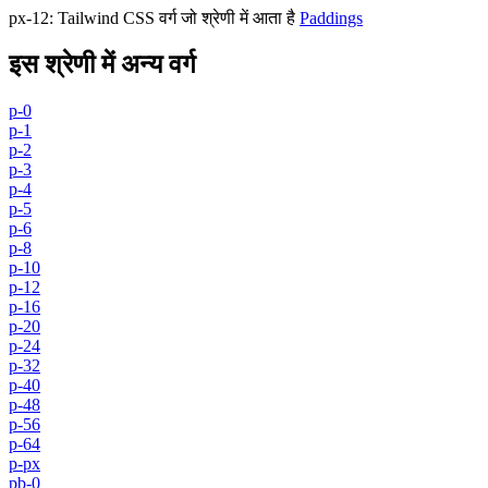
px-12
:
Tailwind CSS वर्ग जो श्रेणी में आता है
Paddings
इस श्रेणी में अन्य वर्ग
p-0
p-1
p-2
p-3
p-4
p-5
p-6
p-8
p-10
p-12
p-16
p-20
p-24
p-32
p-40
p-48
p-56
p-64
p-px
pb-0