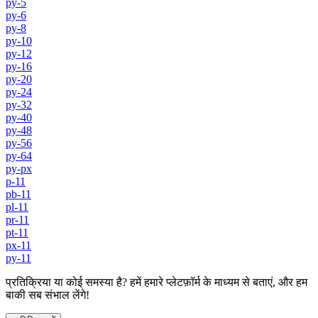
py-5
py-6
py-8
py-10
py-12
py-16
py-20
py-24
py-32
py-40
py-48
py-56
py-64
py-px
p-11
pb-11
pl-11
pr-11
pt-11
px-11
py-11
प्रतिक्रिया या कोई समस्या है? हमें हमारे प्लेटफ़ॉर्म के माध्यम से बताएं, और हम
बाकी सब संभाल लेंगे!