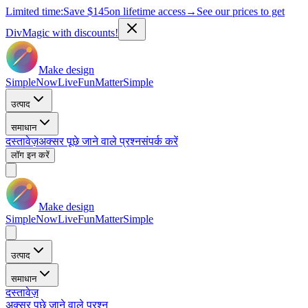
Limited time:
Save
$145
on lifetime access
→
See our prices to get
DivMagic with discounts!
Make design
Simple
Now
Live
Fun
Matter
Simple
उत्पाद
समाधान
दस्तावेज़
अक्सर पूछे जाने वाले प्रश्न
संपर्क करें
लॉग इन करें
Make design
Simple
Now
Live
Fun
Matter
Simple
उत्पाद
समाधान
दस्तावेज़
अक्सर पूछे जाने वाले प्रश्न