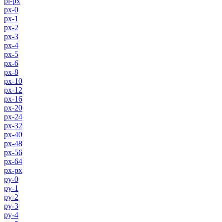
pl-px
px-0
px-1
px-2
px-3
px-4
px-5
px-6
px-8
px-10
px-12
px-16
px-20
px-24
px-32
px-40
px-48
px-56
px-64
px-px
py-0
py-1
py-2
py-3
py-4