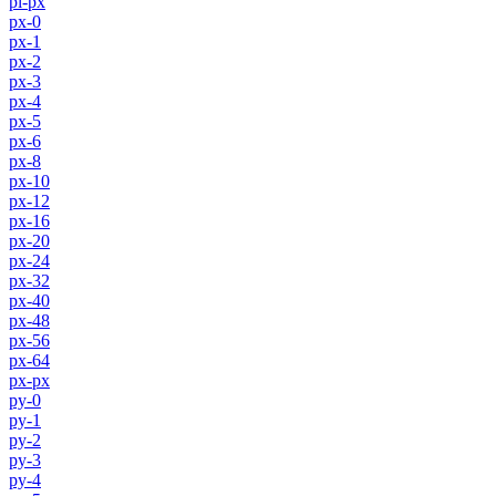
pl-px
px-0
px-1
px-2
px-3
px-4
px-5
px-6
px-8
px-10
px-12
px-16
px-20
px-24
px-32
px-40
px-48
px-56
px-64
px-px
py-0
py-1
py-2
py-3
py-4