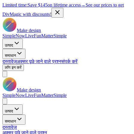
Limited time:
Save
$145
on lifetime access
→
See our prices to get
DivMagic with discounts!
Make design
Simple
Now
Live
Fun
Matter
Simple
उत्पाद
समाधान
दस्तावेज़
अक्सर पूछे जाने वाले प्रश्न
संपर्क करें
लॉग इन करें
Make design
Simple
Now
Live
Fun
Matter
Simple
उत्पाद
समाधान
दस्तावेज़
अक्सर पूछे जाने वाले प्रश्न