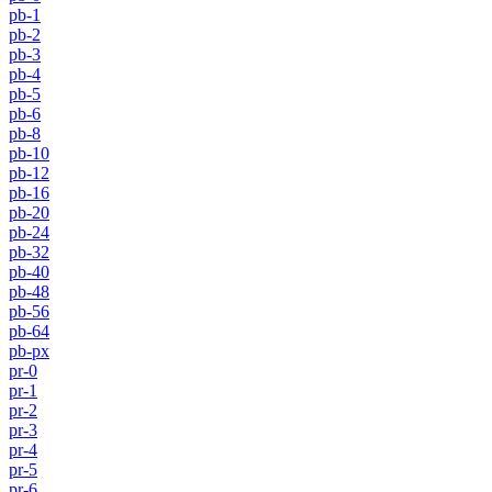
pb-1
pb-2
pb-3
pb-4
pb-5
pb-6
pb-8
pb-10
pb-12
pb-16
pb-20
pb-24
pb-32
pb-40
pb-48
pb-56
pb-64
pb-px
pr-0
pr-1
pr-2
pr-3
pr-4
pr-5
pr-6