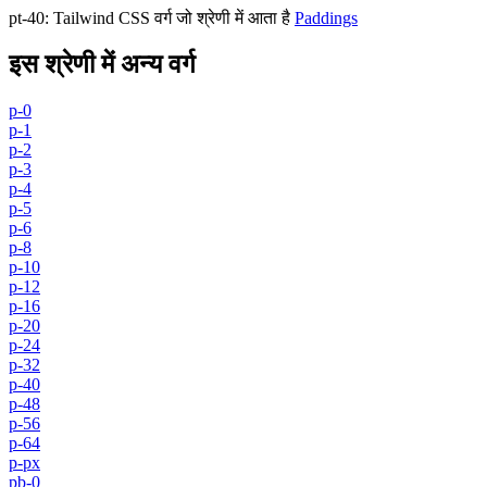
pt-40
:
Tailwind CSS वर्ग जो श्रेणी में आता है
Paddings
इस श्रेणी में अन्य वर्ग
p-0
p-1
p-2
p-3
p-4
p-5
p-6
p-8
p-10
p-12
p-16
p-20
p-24
p-32
p-40
p-48
p-56
p-64
p-px
pb-0