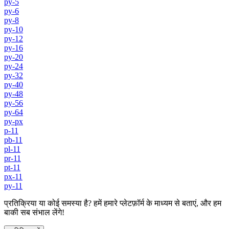
py-5
py-6
py-8
py-10
py-12
py-16
py-20
py-24
py-32
py-40
py-48
py-56
py-64
py-px
p-11
pb-11
pl-11
pr-11
pt-11
px-11
py-11
प्रतिक्रिया या कोई समस्या है? हमें हमारे प्लेटफ़ॉर्म के माध्यम से बताएं, और हम
बाकी सब संभाल लेंगे!