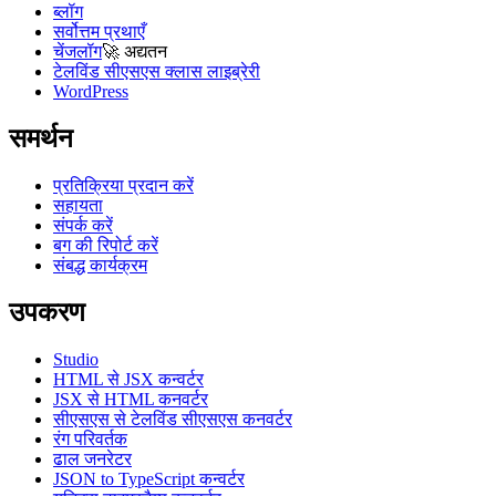
ब्लॉग
सर्वोत्तम प्रथाएँ
चेंजलॉग
🚀
अद्यतन
टेलविंड सीएसएस क्लास लाइब्रेरी
WordPress
समर्थन
प्रतिक्रिया प्रदान करें
सहायता
संपर्क करें
बग की रिपोर्ट करें
संबद्ध कार्यक्रम
उपकरण
Studio
HTML से JSX कन्वर्टर
JSX से HTML कनवर्टर
सीएसएस से टेलविंड सीएसएस कनवर्टर
रंग परिवर्तक
ढाल जनरेटर
JSON to TypeScript कन्वर्टर