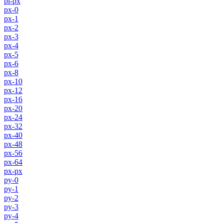
pl-px
px-0
px-1
px-2
px-3
px-4
px-5
px-6
px-8
px-10
px-12
px-16
px-20
px-24
px-32
px-40
px-48
px-56
px-64
px-px
py-0
py-1
py-2
py-3
py-4