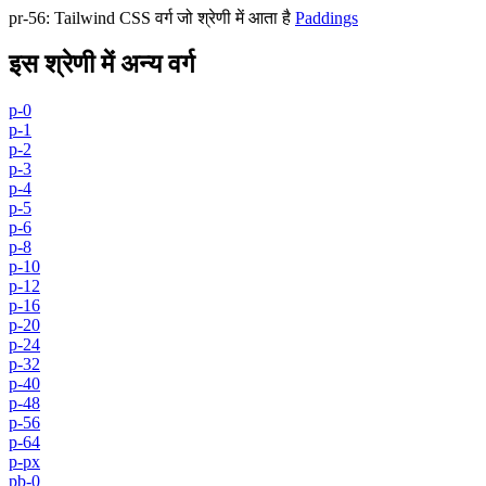
pr-56
:
Tailwind CSS वर्ग जो श्रेणी में आता है
Paddings
इस श्रेणी में अन्य वर्ग
p-0
p-1
p-2
p-3
p-4
p-5
p-6
p-8
p-10
p-12
p-16
p-20
p-24
p-32
p-40
p-48
p-56
p-64
p-px
pb-0