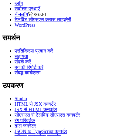
ब्लॉग
सर्वोत्तम प्रथाएँ
चेंजलॉग
🚀
अद्यतन
टेलविंड सीएसएस क्लास लाइब्रेरी
WordPress
समर्थन
प्रतिक्रिया प्रदान करें
सहायता
संपर्क करें
बग की रिपोर्ट करें
संबद्ध कार्यक्रम
उपकरण
Studio
HTML से JSX कन्वर्टर
JSX से HTML कनवर्टर
सीएसएस से टेलविंड सीएसएस कनवर्टर
रंग परिवर्तक
ढाल जनरेटर
JSON to TypeScript कन्वर्टर