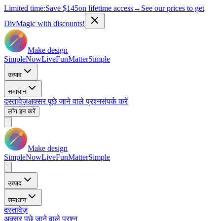
Limited time:
Save
$145
on lifetime access
→
See our prices to get
DivMagic with discounts!
Make design
Simple
Now
Live
Fun
Matter
Simple
उत्पाद
समाधान
दस्तावेज़
अक्सर पूछे जाने वाले प्रश्न
संपर्क करें
लॉग इन करें
Make design
Simple
Now
Live
Fun
Matter
Simple
उत्पाद
समाधान
दस्तावेज़
अक्सर पूछे जाने वाले प्रश्न