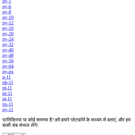
py-5
py-6
py-8
py-10
py-12
py-16
py-20
py-24
py-32
py-40
py-48
py-56
py-64
py-px
p-11
pb-11
pl-11
pr-11
pt-11
px-11
py-11
प्रतिक्रिया या कोई समस्या है? हमें हमारे प्लेटफ़ॉर्म के माध्यम से बताएं, और हम
बाकी सब संभाल लेंगे!