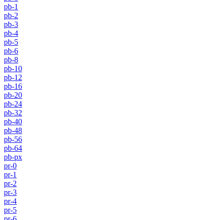
pb-1
pb-2
pb-3
pb-4
pb-5
pb-6
pb-8
pb-10
pb-12
pb-16
pb-20
pb-24
pb-32
pb-40
pb-48
pb-56
pb-64
pb-px
pr-0
pr-1
pr-2
pr-3
pr-4
pr-5
pr-6