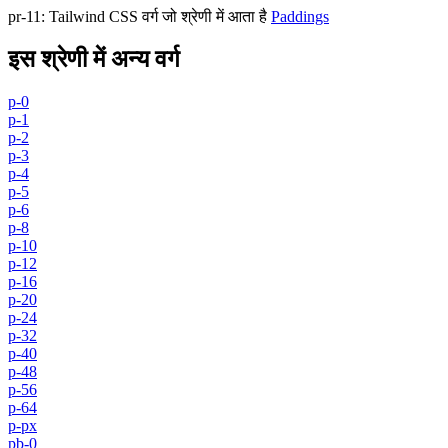
pr-11
:
Tailwind CSS वर्ग जो श्रेणी में आता है
Paddings
इस श्रेणी में अन्य वर्ग
p-0
p-1
p-2
p-3
p-4
p-5
p-6
p-8
p-10
p-12
p-16
p-20
p-24
p-32
p-40
p-48
p-56
p-64
p-px
pb-0