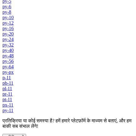
py-5
py-6
py-8
py-10
py-12
py-16
py-20
py-24
py-32
py-40
py-48
py-56
py-64
py-px
p-11
pb-11
pl-11
pr-11
pt-11
px-11
py-11
प्रतिक्रिया या कोई समस्या है? हमें हमारे प्लेटफ़ॉर्म के माध्यम से बताएं, और हम
बाकी सब संभाल लेंगे!