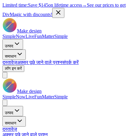
Limited time:
Save
$145
on lifetime access
→
See our prices to get
DivMagic with discounts!
Make design
Simple
Now
Live
Fun
Matter
Simple
उत्पाद
समाधान
दस्तावेज़
अक्सर पूछे जाने वाले प्रश्न
संपर्क करें
लॉग इन करें
Make design
Simple
Now
Live
Fun
Matter
Simple
उत्पाद
समाधान
दस्तावेज़
अक्सर पूछे जाने वाले प्रश्न