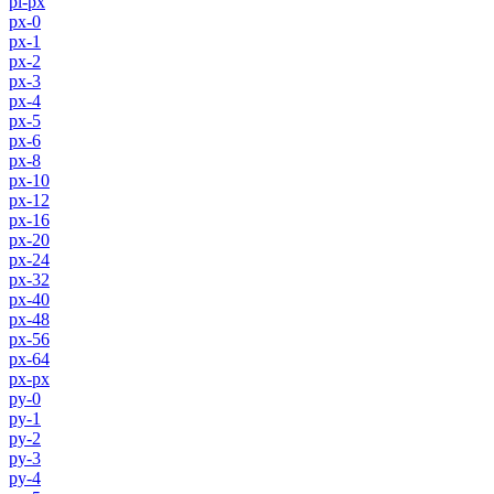
pl-px
px-0
px-1
px-2
px-3
px-4
px-5
px-6
px-8
px-10
px-12
px-16
px-20
px-24
px-32
px-40
px-48
px-56
px-64
px-px
py-0
py-1
py-2
py-3
py-4