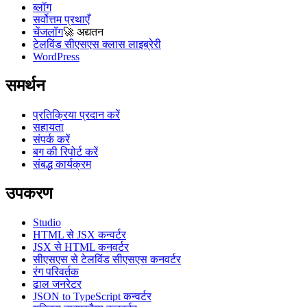
ब्लॉग
सर्वोत्तम प्रथाएँ
चेंजलॉग
🚀
अद्यतन
टेलविंड सीएसएस क्लास लाइब्रेरी
WordPress
समर्थन
प्रतिक्रिया प्रदान करें
सहायता
संपर्क करें
बग की रिपोर्ट करें
संबद्ध कार्यक्रम
उपकरण
Studio
HTML से JSX कन्वर्टर
JSX से HTML कनवर्टर
सीएसएस से टेलविंड सीएसएस कनवर्टर
रंग परिवर्तक
ढाल जनरेटर
JSON to TypeScript कन्वर्टर