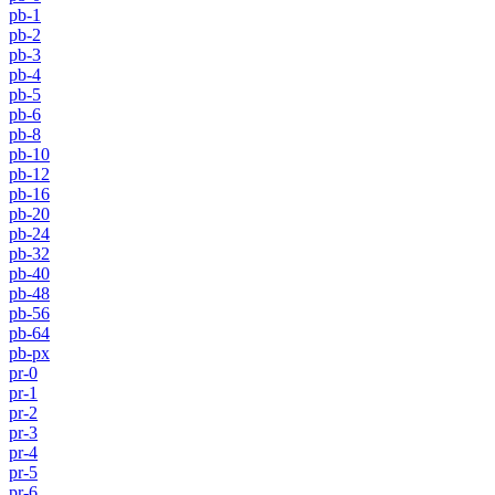
pb-1
pb-2
pb-3
pb-4
pb-5
pb-6
pb-8
pb-10
pb-12
pb-16
pb-20
pb-24
pb-32
pb-40
pb-48
pb-56
pb-64
pb-px
pr-0
pr-1
pr-2
pr-3
pr-4
pr-5
pr-6