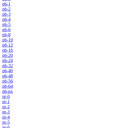
pb-1
pb-2
pb-3
pb-4
pb-5
pb-6
pb-8
pb-10
pb-12
pb-16
pb-20
pb-24
pb-32
pb-40
pb-48
pb-56
pb-64
pb-px
pr-0
pr-1
pr-2
pr-3
pr-4
pr-5
pr-6