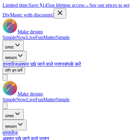
Limited time:
Save
$145
on lifetime access
→
See our prices to get
DivMagic with discounts!
Make design
Simple
Now
Live
Fun
Matter
Simple
उत्पाद
समाधान
दस्तावेज़
अक्सर पूछे जाने वाले प्रश्न
संपर्क करें
लॉग इन करें
Make design
Simple
Now
Live
Fun
Matter
Simple
उत्पाद
समाधान
दस्तावेज़
अक्सर पूछे जाने वाले प्रश्न