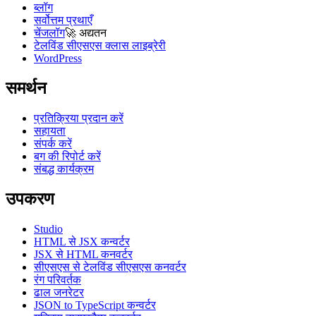
ब्लॉग
सर्वोत्तम प्रथाएँ
चेंजलॉग
🚀
अद्यतन
टेलविंड सीएसएस क्लास लाइब्रेरी
WordPress
समर्थन
प्रतिक्रिया प्रदान करें
सहायता
संपर्क करें
बग की रिपोर्ट करें
संबद्ध कार्यक्रम
उपकरण
Studio
HTML से JSX कन्वर्टर
JSX से HTML कनवर्टर
सीएसएस से टेलविंड सीएसएस कनवर्टर
रंग परिवर्तक
ढाल जनरेटर
JSON to TypeScript कन्वर्टर