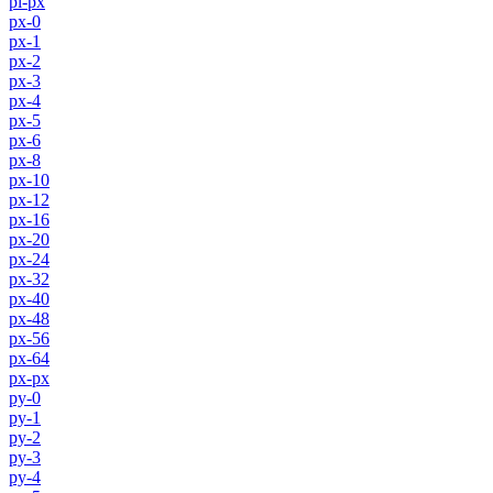
pl-px
px-0
px-1
px-2
px-3
px-4
px-5
px-6
px-8
px-10
px-12
px-16
px-20
px-24
px-32
px-40
px-48
px-56
px-64
px-px
py-0
py-1
py-2
py-3
py-4