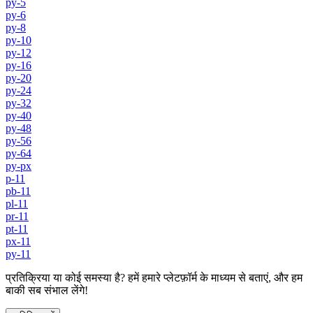
py-5
py-6
py-8
py-10
py-12
py-16
py-20
py-24
py-32
py-40
py-48
py-56
py-64
py-px
p-11
pb-11
pl-11
pr-11
pt-11
px-11
py-11
प्रतिक्रिया या कोई समस्या है? हमें हमारे प्लेटफ़ॉर्म के माध्यम से बताएं, और हम
बाकी सब संभाल लेंगे!