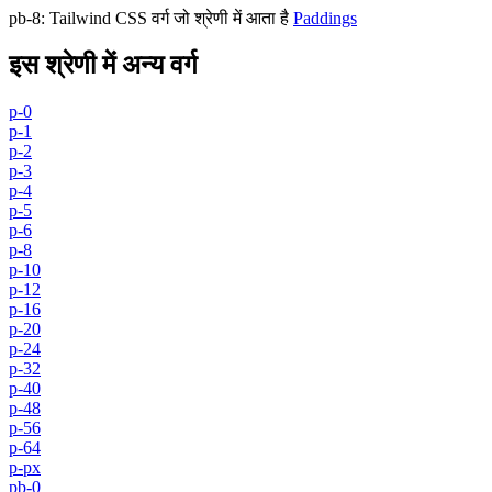
pb-8
:
Tailwind CSS वर्ग जो श्रेणी में आता है
Paddings
इस श्रेणी में अन्य वर्ग
p-0
p-1
p-2
p-3
p-4
p-5
p-6
p-8
p-10
p-12
p-16
p-20
p-24
p-32
p-40
p-48
p-56
p-64
p-px
pb-0