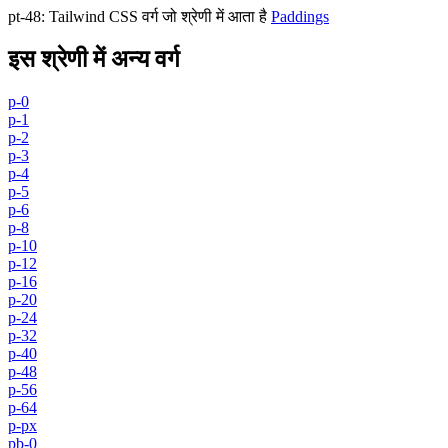
pt-48
:
Tailwind CSS वर्ग जो श्रेणी में आता है
Paddings
इस श्रेणी में अन्य वर्ग
p-0
p-1
p-2
p-3
p-4
p-5
p-6
p-8
p-10
p-12
p-16
p-20
p-24
p-32
p-40
p-48
p-56
p-64
p-px
pb-0