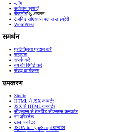
ब्लॉग
सर्वोत्तम प्रथाएँ
चेंजलॉग
🚀
अद्यतन
टेलविंड सीएसएस क्लास लाइब्रेरी
WordPress
समर्थन
प्रतिक्रिया प्रदान करें
सहायता
संपर्क करें
बग की रिपोर्ट करें
संबद्ध कार्यक्रम
उपकरण
Studio
HTML से JSX कन्वर्टर
JSX से HTML कनवर्टर
सीएसएस से टेलविंड सीएसएस कनवर्टर
रंग परिवर्तक
ढाल जनरेटर
JSON to TypeScript कन्वर्टर