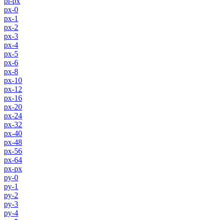
pl-px
px-0
px-1
px-2
px-3
px-4
px-5
px-6
px-8
px-10
px-12
px-16
px-20
px-24
px-32
px-40
px-48
px-56
px-64
px-px
py-0
py-1
py-2
py-3
py-4