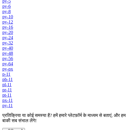
py-5
py-6
py-8
py-10
py-12
py-16
py-20
py-24
py-32
py-40
py-48
py-56
py-64
py-px
p-11
pb-11
pl-11
pr-11
pt-11
px-11
py-11
प्रतिक्रिया या कोई समस्या है? हमें हमारे प्लेटफ़ॉर्म के माध्यम से बताएं, और हम
बाकी सब संभाल लेंगे!