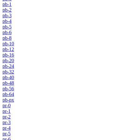
pb-1
pb-2
pb-3
pb-4
pb-5
pb-6
pb-8
pb-10
pb-12
pb-16
pb-20
pb-24
pb-32
pb-40
pb-48
pb-56
pb-64
pb-px
pr-0
pr-1
pr-2
pr-3
pr-4
pr-5
pr-6