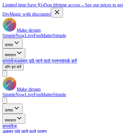
Limited time:
Save
$145
on lifetime access
→
See our prices to get
DivMagic with discounts!
Make design
Simple
Now
Live
Fun
Matter
Simple
उत्पाद
समाधान
दस्तावेज़
अक्सर पूछे जाने वाले प्रश्न
संपर्क करें
लॉग इन करें
Make design
Simple
Now
Live
Fun
Matter
Simple
उत्पाद
समाधान
दस्तावेज़
अक्सर पूछे जाने वाले प्रश्न