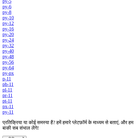
py-5
py-6
py-8
py-10
py-12
py-16
py-20
py-24
py-32
py-40
py-48
py-56
py-64
py-px
p-11
pb-11
pl-11
pr-11
pt-11
px-11
py-11
प्रतिक्रिया या कोई समस्या है? हमें हमारे प्लेटफ़ॉर्म के माध्यम से बताएं, और हम
बाकी सब संभाल लेंगे!