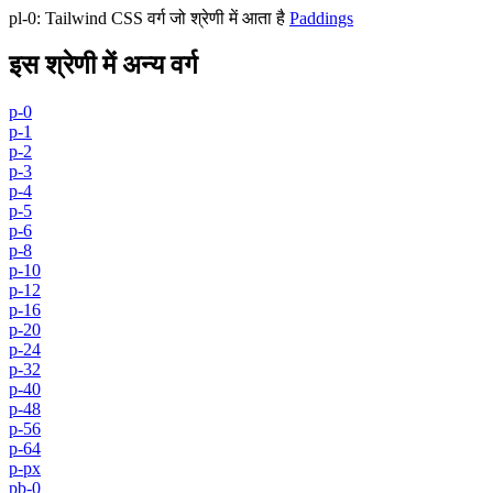
pl-0
:
Tailwind CSS वर्ग जो श्रेणी में आता है
Paddings
इस श्रेणी में अन्य वर्ग
p-0
p-1
p-2
p-3
p-4
p-5
p-6
p-8
p-10
p-12
p-16
p-20
p-24
p-32
p-40
p-48
p-56
p-64
p-px
pb-0