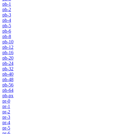
pb-1
pb-2
pb-3
pb-4
pb-5
pb-6
pb-8
pb-10
pb-12
pb-16
pb-20
pb-24
pb-32
pb-40
pb-48
pb-56
pb-64
pb-px
pr-0
pr-1
pr-2
pr-3
pr-4
pr-5
pr-6