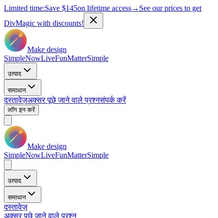
Limited time:
Save
$145
on lifetime access
→
See our prices to get
DivMagic with discounts!
Make design
Simple
Now
Live
Fun
Matter
Simple
उत्पाद
समाधान
दस्तावेज़
अक्सर पूछे जाने वाले प्रश्न
संपर्क करें
लॉग इन करें
Make design
Simple
Now
Live
Fun
Matter
Simple
उत्पाद
समाधान
दस्तावेज़
अक्सर पूछे जाने वाले प्रश्न