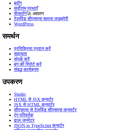
ब्लॉग
सर्वोत्तम प्रथाएँ
चेंजलॉग
🚀
अद्यतन
टेलविंड सीएसएस क्लास लाइब्रेरी
WordPress
समर्थन
प्रतिक्रिया प्रदान करें
सहायता
संपर्क करें
बग की रिपोर्ट करें
संबद्ध कार्यक्रम
उपकरण
Studio
HTML से JSX कन्वर्टर
JSX से HTML कनवर्टर
सीएसएस से टेलविंड सीएसएस कनवर्टर
रंग परिवर्तक
ढाल जनरेटर
JSON to TypeScript कन्वर्टर