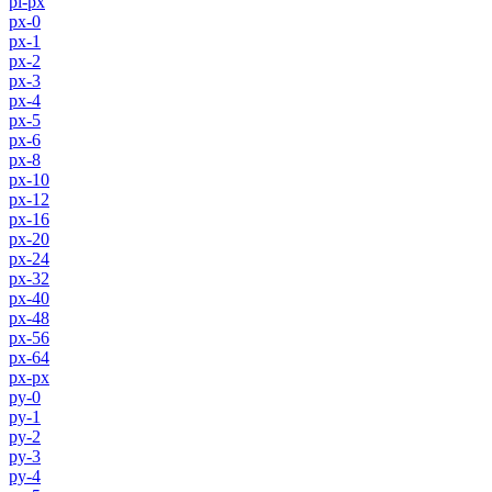
pl-px
px-0
px-1
px-2
px-3
px-4
px-5
px-6
px-8
px-10
px-12
px-16
px-20
px-24
px-32
px-40
px-48
px-56
px-64
px-px
py-0
py-1
py-2
py-3
py-4