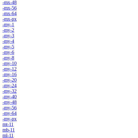
-mx-48
-mx-56
-mx-64
-mx-px
-my-1
-my-2
-my-3
-my-4
-my-5
-my-6
-my-8
-my-10
-my-12
-my-16
-my-20
-my-24
-my-32
-my-40
-my-48
-my-56
-my-64
-my-px
mt-11
mb-11
ml-11