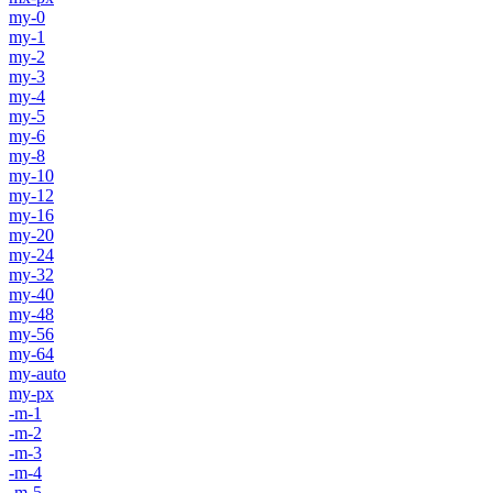
my-0
my-1
my-2
my-3
my-4
my-5
my-6
my-8
my-10
my-12
my-16
my-20
my-24
my-32
my-40
my-48
my-56
my-64
my-auto
my-px
-m-1
-m-2
-m-3
-m-4
-m-5