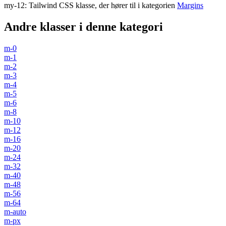
my-12
:
Tailwind CSS klasse, der hører til i kategorien
Margins
Andre klasser i denne kategori
m-0
m-1
m-2
m-3
m-4
m-5
m-6
m-8
m-10
m-12
m-16
m-20
m-24
m-32
m-40
m-48
m-56
m-64
m-auto
m-px