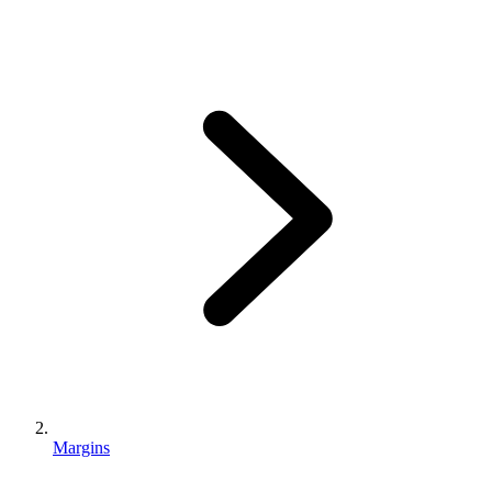
Margins