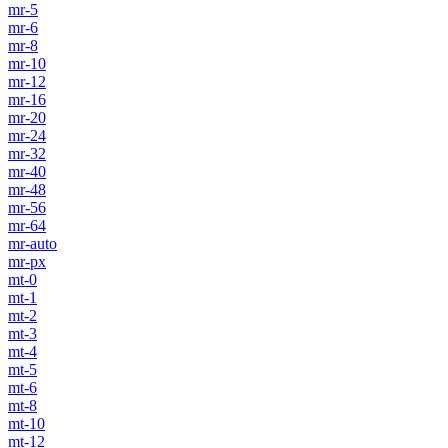
mr-5
mr-6
mr-8
mr-10
mr-12
mr-16
mr-20
mr-24
mr-32
mr-40
mr-48
mr-56
mr-64
mr-auto
mr-px
mt-0
mt-1
mt-2
mt-3
mt-4
mt-5
mt-6
mt-8
mt-10
mt-12