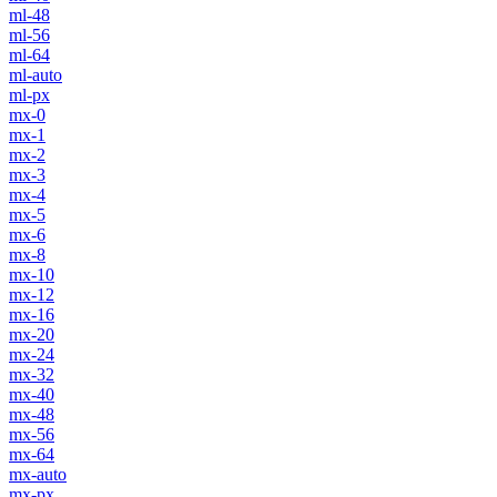
ml-48
ml-56
ml-64
ml-auto
ml-px
mx-0
mx-1
mx-2
mx-3
mx-4
mx-5
mx-6
mx-8
mx-10
mx-12
mx-16
mx-20
mx-24
mx-32
mx-40
mx-48
mx-56
mx-64
mx-auto
mx-px