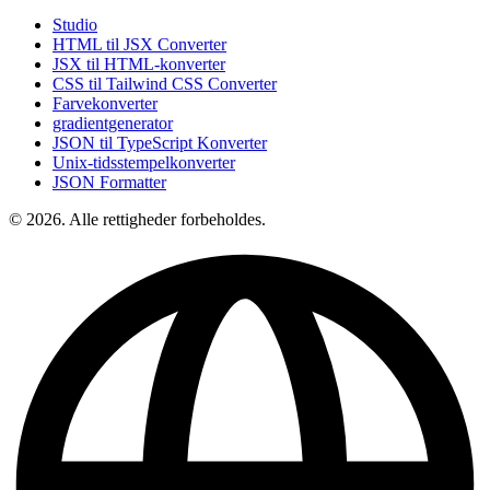
Studio
HTML til JSX Converter
JSX til HTML-konverter
CSS til Tailwind CSS Converter
Farvekonverter
gradientgenerator
JSON til TypeScript Konverter
Unix-tidsstempelkonverter
JSON Formatter
© 2026. Alle rettigheder forbeholdes.