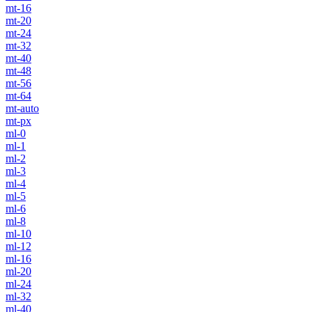
mt-16
mt-20
mt-24
mt-32
mt-40
mt-48
mt-56
mt-64
mt-auto
mt-px
ml-0
ml-1
ml-2
ml-3
ml-4
ml-5
ml-6
ml-8
ml-10
ml-12
ml-16
ml-20
ml-24
ml-32
ml-40