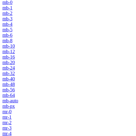
mb-0
mb-1
mb-2
mb-3
mb-4
mb-5
mb-6
mb-8
mb-10
mb-12
mb-16
mb-20
mb-24
mb-32
mb-40
mb-48
mb-56
mb-64
mb-auto
mb-px
mr-0
mr-1
mr-2
mr-3
mr-4