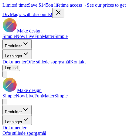
Limited time:
Save
$145
on lifetime access
→
See our prices to get
DivMagic with discounts!
Make design
Simple
Now
Live
Fun
Matter
Simple
Produkter
Løsninger
Dokumenter
Ofte stillede spørgsmål
Kontakt
Log ind
Make design
Simple
Now
Live
Fun
Matter
Simple
Produkter
Løsninger
Dokumenter
Ofte stillede spørgsmål