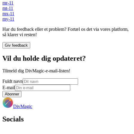
mr-11
mt-11
mx-11
my-11
Har du feedback eller et problem? Fortæl os det via vores platform,
så klarer vi resten!
Giv feedback
Vil du holde dig opdateret?
Tilmeld dig DivMagic-e-mail-listen!
Fuldt navn
E-mail
Abonner
DivMagic
Socials