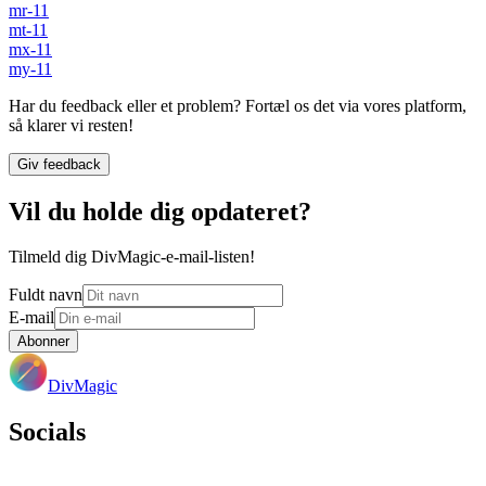
mr-11
mt-11
mx-11
my-11
Har du feedback eller et problem? Fortæl os det via vores platform,
så klarer vi resten!
Giv feedback
Vil du holde dig opdateret?
Tilmeld dig DivMagic-e-mail-listen!
Fuldt navn
E-mail
Abonner
DivMagic
Socials