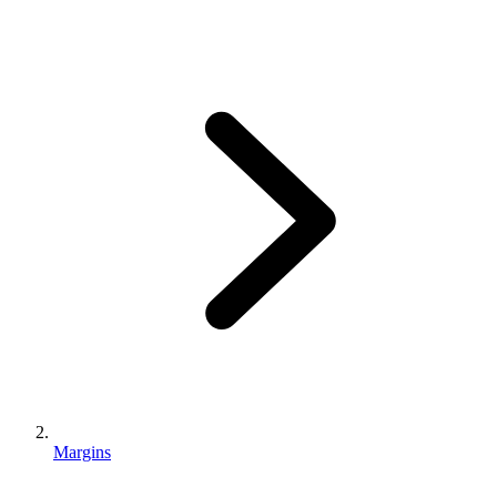
Margins