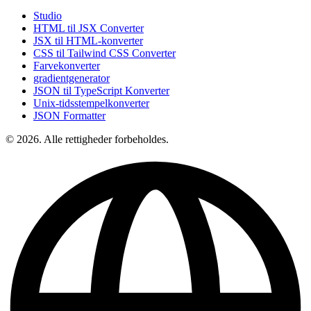
Studio
HTML til JSX Converter
JSX til HTML-konverter
CSS til Tailwind CSS Converter
Farvekonverter
gradientgenerator
JSON til TypeScript Konverter
Unix-tidsstempelkonverter
JSON Formatter
© 2026. Alle rettigheder forbeholdes.