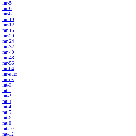
mr-5
mr-6
mr-8
mr-10
mr-12
mr-16
mr-20
mr-24
mr-32
mr-40
mr-48
mr-56
mr-64
mr-auto
mr-px
mt-0
mt-1
mt-2
mt-3
mt-4
mt-5
mt-6
mt-8
mt-10
mt-12