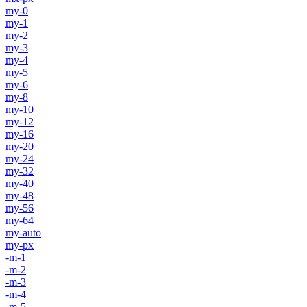
my-0
my-1
my-2
my-3
my-4
my-5
my-6
my-8
my-10
my-12
my-16
my-20
my-24
my-32
my-40
my-48
my-56
my-64
my-auto
my-px
-m-1
-m-2
-m-3
-m-4
-m-5