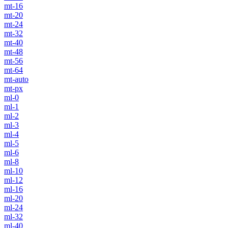
mt-16
mt-20
mt-24
mt-32
mt-40
mt-48
mt-56
mt-64
mt-auto
mt-px
ml-0
ml-1
ml-2
ml-3
ml-4
ml-5
ml-6
ml-8
ml-10
ml-12
ml-16
ml-20
ml-24
ml-32
ml-40