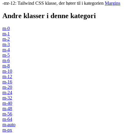
-mr-12
:
Tailwind CSS klasse, der hører til i kategorien
Margins
Andre klasser i denne kategori
m-0
m-1
m-2
m-3
m-4
m-5
m-6
m-8
m-10
m-12
m-16
m-20
m-24
m-32
m-40
m-48
m-56
m-64
m-auto
m-px