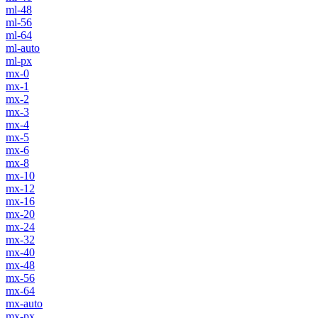
ml-48
ml-56
ml-64
ml-auto
ml-px
mx-0
mx-1
mx-2
mx-3
mx-4
mx-5
mx-6
mx-8
mx-10
mx-12
mx-16
mx-20
mx-24
mx-32
mx-40
mx-48
mx-56
mx-64
mx-auto
mx-px