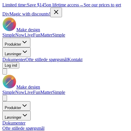
Limited time:
Save
$145
on lifetime access
→
See our prices to get
DivMagic with discounts!
Make design
Simple
Now
Live
Fun
Matter
Simple
Produkter
Løsninger
Dokumenter
Ofte stillede spørgsmål
Kontakt
Log ind
Make design
Simple
Now
Live
Fun
Matter
Simple
Produkter
Løsninger
Dokumenter
Ofte stillede spørgsmål