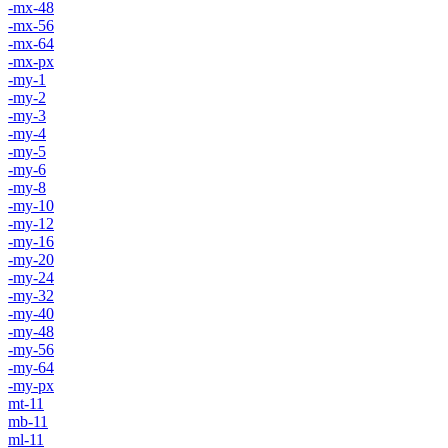
-mx-48
-mx-56
-mx-64
-mx-px
-my-1
-my-2
-my-3
-my-4
-my-5
-my-6
-my-8
-my-10
-my-12
-my-16
-my-20
-my-24
-my-32
-my-40
-my-48
-my-56
-my-64
-my-px
mt-11
mb-11
ml-11