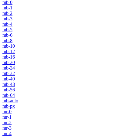
mb-0
mb-1
mb-2
mb-3
mb-4
mb-5
mb-6
mb-8
mb-10
mb-12
mb-16
mb-20
mb-24
mb-32
mb-40
mb-48
mb-56
mb-64
mb-auto
mb-px
mr-0
mr-1
mr-2
mr-3
mr-4