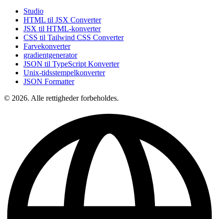
Studio
HTML til JSX Converter
JSX til HTML-konverter
CSS til Tailwind CSS Converter
Farvekonverter
gradientgenerator
JSON til TypeScript Konverter
Unix-tidsstempelkonverter
JSON Formatter
© 2026. Alle rettigheder forbeholdes.