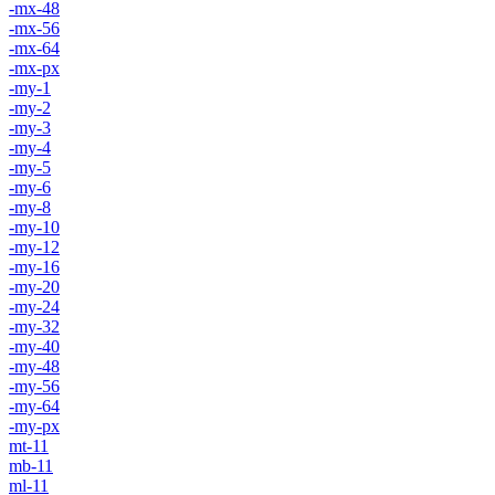
-mx-48
-mx-56
-mx-64
-mx-px
-my-1
-my-2
-my-3
-my-4
-my-5
-my-6
-my-8
-my-10
-my-12
-my-16
-my-20
-my-24
-my-32
-my-40
-my-48
-my-56
-my-64
-my-px
mt-11
mb-11
ml-11