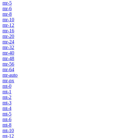
mr-5
mr-6
mr-8
mr-10
mr-12
mr-16
mr-20
mr-24
mr-32
mr-40
mr-48
mr-56
mr-64
mr-auto
mr-px
mt-0
mt-1
mt-2
mt-3
mt-4
mt-5
mt-6
mt-8
mt-10
mt-12