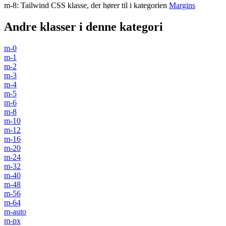
m-8
:
Tailwind CSS klasse, der hører til i kategorien
Margins
Andre klasser i denne kategori
m-0
m-1
m-2
m-3
m-4
m-5
m-6
m-8
m-10
m-12
m-16
m-20
m-24
m-32
m-40
m-48
m-56
m-64
m-auto
m-px