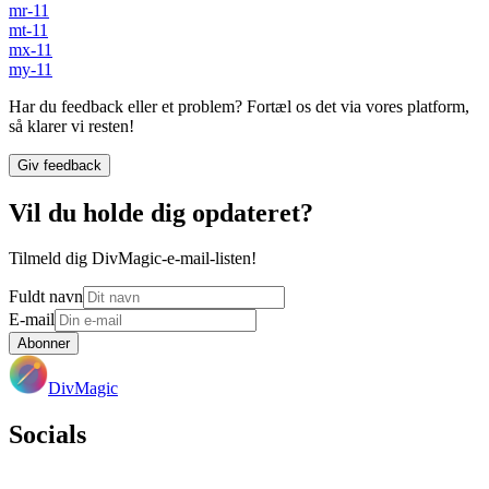
mr-11
mt-11
mx-11
my-11
Har du feedback eller et problem? Fortæl os det via vores platform,
så klarer vi resten!
Giv feedback
Vil du holde dig opdateret?
Tilmeld dig DivMagic-e-mail-listen!
Fuldt navn
E-mail
Abonner
DivMagic
Socials