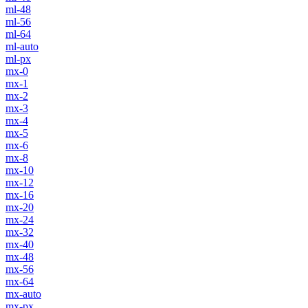
ml-48
ml-56
ml-64
ml-auto
ml-px
mx-0
mx-1
mx-2
mx-3
mx-4
mx-5
mx-6
mx-8
mx-10
mx-12
mx-16
mx-20
mx-24
mx-32
mx-40
mx-48
mx-56
mx-64
mx-auto
mx-px