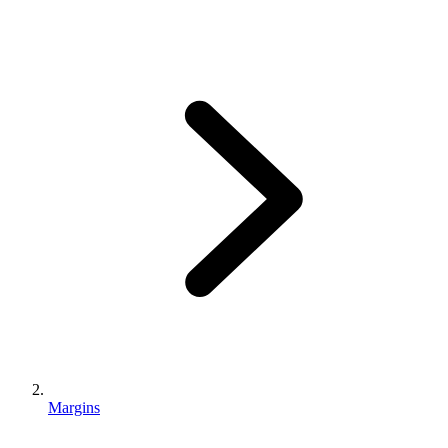
Margins