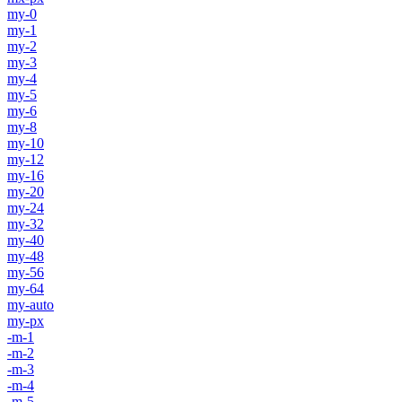
my-0
my-1
my-2
my-3
my-4
my-5
my-6
my-8
my-10
my-12
my-16
my-20
my-24
my-32
my-40
my-48
my-56
my-64
my-auto
my-px
-m-1
-m-2
-m-3
-m-4
-m-5