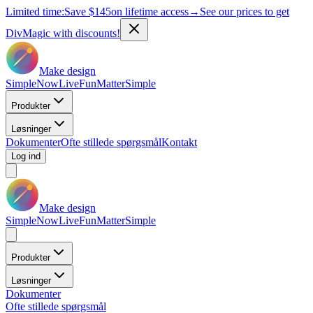
Limited time:
Save
$145
on lifetime access
→
See our prices to get
DivMagic with discounts!
Make design
Simple
Now
Live
Fun
Matter
Simple
Produkter
Løsninger
Dokumenter
Ofte stillede spørgsmål
Kontakt
Log ind
Make design
Simple
Now
Live
Fun
Matter
Simple
Produkter
Løsninger
Dokumenter
Ofte stillede spørgsmål