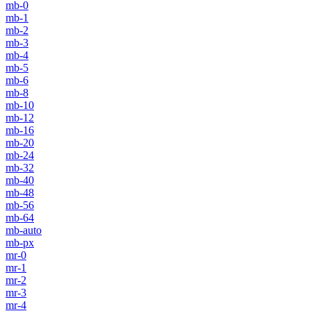
mb-0
mb-1
mb-2
mb-3
mb-4
mb-5
mb-6
mb-8
mb-10
mb-12
mb-16
mb-20
mb-24
mb-32
mb-40
mb-48
mb-56
mb-64
mb-auto
mb-px
mr-0
mr-1
mr-2
mr-3
mr-4