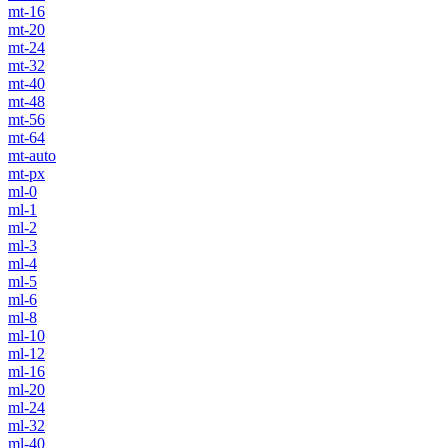
mt-16
mt-20
mt-24
mt-32
mt-40
mt-48
mt-56
mt-64
mt-auto
mt-px
ml-0
ml-1
ml-2
ml-3
ml-4
ml-5
ml-6
ml-8
ml-10
ml-12
ml-16
ml-20
ml-24
ml-32
ml-40