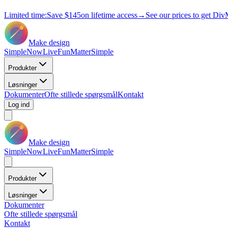
Limited time:
Save
$145
on lifetime access
→
See our prices to get Div
Make design
Simple
Now
Live
Fun
Matter
Simple
Produkter
Løsninger
Dokumenter
Ofte stillede spørgsmål
Kontakt
Log ind
Make design
Simple
Now
Live
Fun
Matter
Simple
Produkter
Løsninger
Dokumenter
Ofte stillede spørgsmål
Kontakt