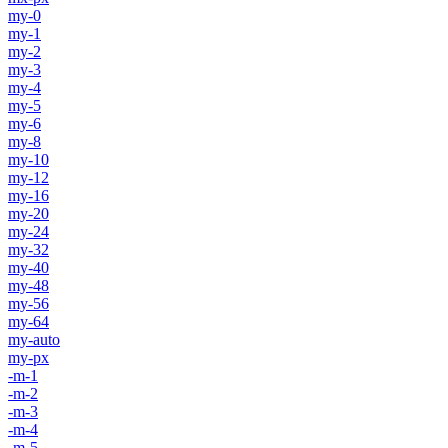
my-0
my-1
my-2
my-3
my-4
my-5
my-6
my-8
my-10
my-12
my-16
my-20
my-24
my-32
my-40
my-48
my-56
my-64
my-auto
my-px
-m-1
-m-2
-m-3
-m-4
-m-5