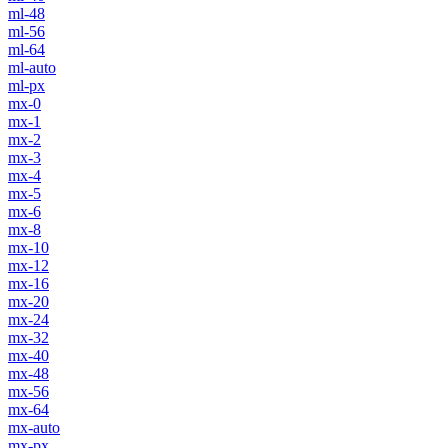
ml-48
ml-56
ml-64
ml-auto
ml-px
mx-0
mx-1
mx-2
mx-3
mx-4
mx-5
mx-6
mx-8
mx-10
mx-12
mx-16
mx-20
mx-24
mx-32
mx-40
mx-48
mx-56
mx-64
mx-auto
mx-px