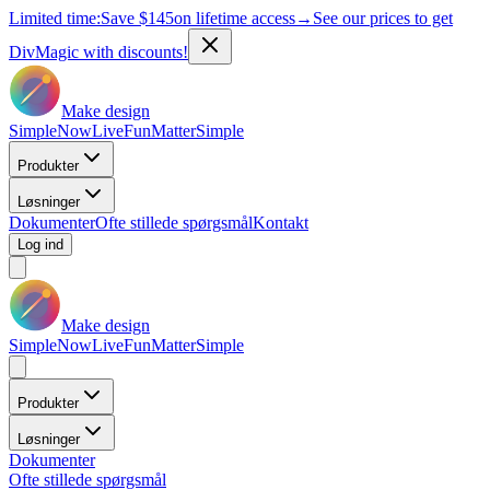
Limited time:
Save
$145
on lifetime access
→
See our prices to get
DivMagic with discounts!
Make design
Simple
Now
Live
Fun
Matter
Simple
Produkter
Løsninger
Dokumenter
Ofte stillede spørgsmål
Kontakt
Log ind
Make design
Simple
Now
Live
Fun
Matter
Simple
Produkter
Løsninger
Dokumenter
Ofte stillede spørgsmål