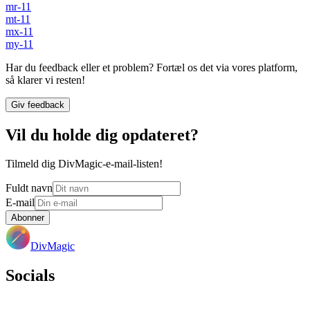
mr-11
mt-11
mx-11
my-11
Har du feedback eller et problem? Fortæl os det via vores platform,
så klarer vi resten!
Giv feedback
Vil du holde dig opdateret?
Tilmeld dig DivMagic-e-mail-listen!
Fuldt navn
E-mail
Abonner
DivMagic
Socials