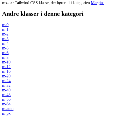
mx-px
:
Tailwind CSS klasse, der hører til i kategorien
Margins
Andre klasser i denne kategori
m-0
m-1
m-2
m-3
m-4
m-5
m-6
m-8
m-10
m-12
m-16
m-20
m-24
m-32
m-40
m-48
m-56
m-64
m-auto
m-px