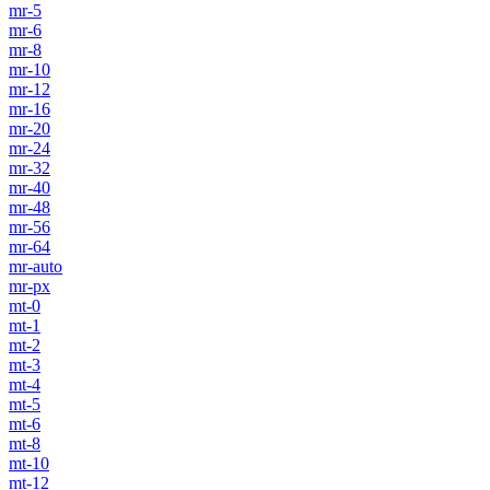
mr-5
mr-6
mr-8
mr-10
mr-12
mr-16
mr-20
mr-24
mr-32
mr-40
mr-48
mr-56
mr-64
mr-auto
mr-px
mt-0
mt-1
mt-2
mt-3
mt-4
mt-5
mt-6
mt-8
mt-10
mt-12