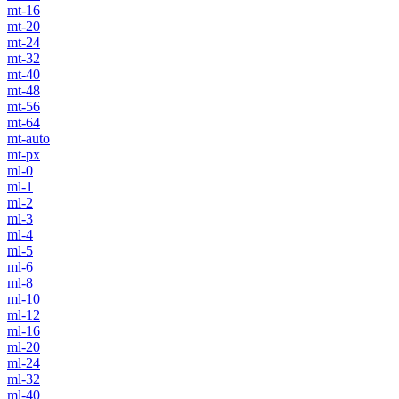
mt-16
mt-20
mt-24
mt-32
mt-40
mt-48
mt-56
mt-64
mt-auto
mt-px
ml-0
ml-1
ml-2
ml-3
ml-4
ml-5
ml-6
ml-8
ml-10
ml-12
ml-16
ml-20
ml-24
ml-32
ml-40