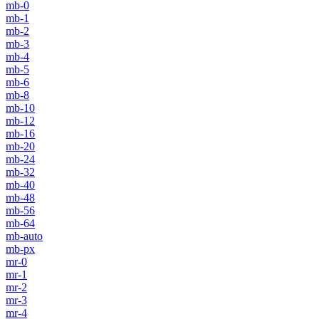
mb-0
mb-1
mb-2
mb-3
mb-4
mb-5
mb-6
mb-8
mb-10
mb-12
mb-16
mb-20
mb-24
mb-32
mb-40
mb-48
mb-56
mb-64
mb-auto
mb-px
mr-0
mr-1
mr-2
mr-3
mr-4