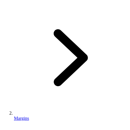
Margins