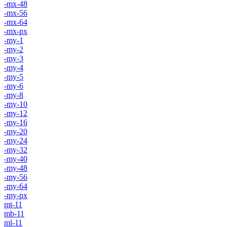
-mx-48
-mx-56
-mx-64
-mx-px
-my-1
-my-2
-my-3
-my-4
-my-5
-my-6
-my-8
-my-10
-my-12
-my-16
-my-20
-my-24
-my-32
-my-40
-my-48
-my-56
-my-64
-my-px
mt-11
mb-11
ml-11