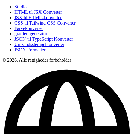
Studio
HTML til JSX Converter
JSX til HTML-konverter
CSS til Tailwind CSS Converter
Farvekonverter
gradientgenerator
JSON til TypeScript Konverter
Unix-tidsstempelkonverter
JSON Formatter
© 2026. Alle rettigheder forbeholdes.