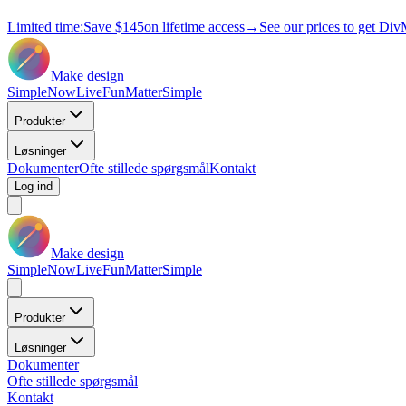
Limited time:
Save
$145
on lifetime access
→
See our prices to get Div
Make design
Simple
Now
Live
Fun
Matter
Simple
Produkter
Løsninger
Dokumenter
Ofte stillede spørgsmål
Kontakt
Log ind
Make design
Simple
Now
Live
Fun
Matter
Simple
Produkter
Løsninger
Dokumenter
Ofte stillede spørgsmål
Kontakt