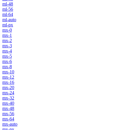
ml-48
ml-56
ml-64
ml-auto
ml-px
mx-0
mx-1
mx-2
mx-3
mx-4
mx-5
mx-6
mx-8
mx-10
mx-12
mx-16
mx-20
mx-24
mx-32
mx-40
mx-48
mx-56
mx-64
mx-auto
mx-px