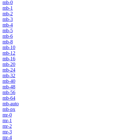
mb-0
mb-1
mb-2
mb-3
mb-4
mb-5
mb-6
mb-8
mb-10
mb-12
mb-16
mb-20
mb-24
mb-32
mb-40
mb-48
mb-56
mb-64
mb-auto
mb-px
mr-0
mr-1
mr-2
mr-3
mr-4