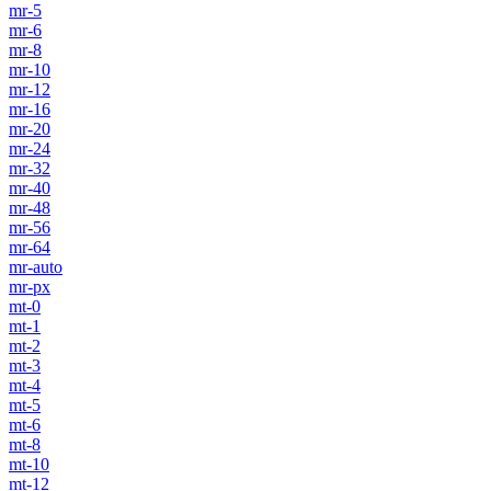
mr-5
mr-6
mr-8
mr-10
mr-12
mr-16
mr-20
mr-24
mr-32
mr-40
mr-48
mr-56
mr-64
mr-auto
mr-px
mt-0
mt-1
mt-2
mt-3
mt-4
mt-5
mt-6
mt-8
mt-10
mt-12