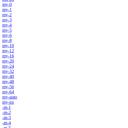
my-0
my-1
my-2
my-3
my-4
my-5
my-6
my-8
my-10
my-12
my-16
my-20
my-24
my-32
my-40
my-48
my-56
my-64
my-auto
my-px
-m-1
-m-2
-m-3
-m-4
-m-5