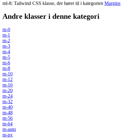
ml-8
:
Tailwind CSS klasse, der hører til i kategorien
Margins
Andre klasser i denne kategori
m-0
m-1
m-2
m-3
m-4
m-5
m-6
m-8
m-10
m-12
m-16
m-20
m-24
m-32
m-40
m-48
m-56
m-64
m-auto
m-px