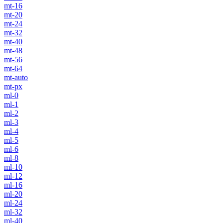
mt-16
mt-20
mt-24
mt-32
mt-40
mt-48
mt-56
mt-64
mt-auto
mt-px
ml-0
ml-1
ml-2
ml-3
ml-4
ml-5
ml-6
ml-8
ml-10
ml-12
ml-16
ml-20
ml-24
ml-32
ml-40