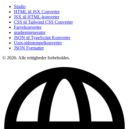
Studio
HTML til JSX Converter
JSX til HTML-konverter
CSS til Tailwind CSS Converter
Farvekonverter
gradientgenerator
JSON til TypeScript Konverter
Unix-tidsstempelkonverter
JSON Formatter
© 2026. Alle rettigheder forbeholdes.