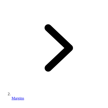
Margins