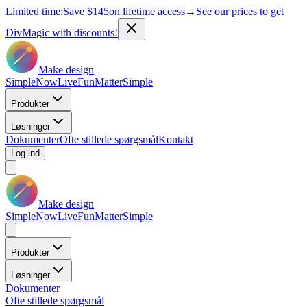
Limited time:
Save
$145
on lifetime access
→
See our prices to get
DivMagic with discounts!
Make design
Simple
Now
Live
Fun
Matter
Simple
Produkter
Løsninger
Dokumenter
Ofte stillede spørgsmål
Kontakt
Log ind
Make design
Simple
Now
Live
Fun
Matter
Simple
Produkter
Løsninger
Dokumenter
Ofte stillede spørgsmål