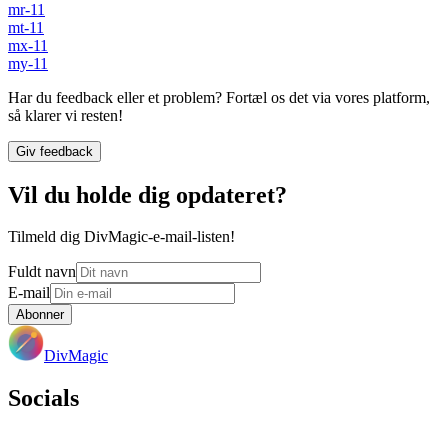
mr-11
mt-11
mx-11
my-11
Har du feedback eller et problem? Fortæl os det via vores platform,
så klarer vi resten!
Giv feedback
Vil du holde dig opdateret?
Tilmeld dig DivMagic-e-mail-listen!
Fuldt navn
E-mail
Abonner
DivMagic
Socials