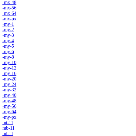
-mx-48
-mx-56
-mx-64
-mx-px
-my-1
-my-2
-my-3
-my-4
-my-5
-my-6
-my-8
-my-10
-my-12
-my-16
-my-20
-my-24
-my-32
-my-40
-my-48
-my-56
-my-64
-my-px
mt-11
mb-11
ml-11