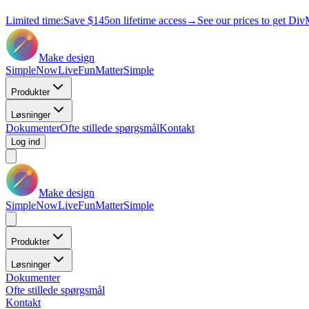
Limited time:
Save
$145
on lifetime access
→
See our prices to get Div
Make design
Simple
Now
Live
Fun
Matter
Simple
Produkter
Løsninger
Dokumenter
Ofte stillede spørgsmål
Kontakt
Log ind
Make design
Simple
Now
Live
Fun
Matter
Simple
Produkter
Løsninger
Dokumenter
Ofte stillede spørgsmål
Kontakt