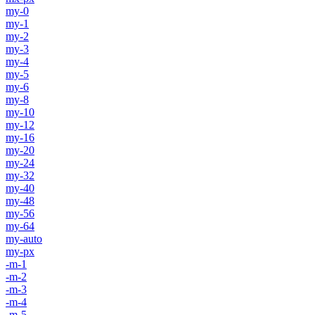
my-0
my-1
my-2
my-3
my-4
my-5
my-6
my-8
my-10
my-12
my-16
my-20
my-24
my-32
my-40
my-48
my-56
my-64
my-auto
my-px
-m-1
-m-2
-m-3
-m-4
-m-5