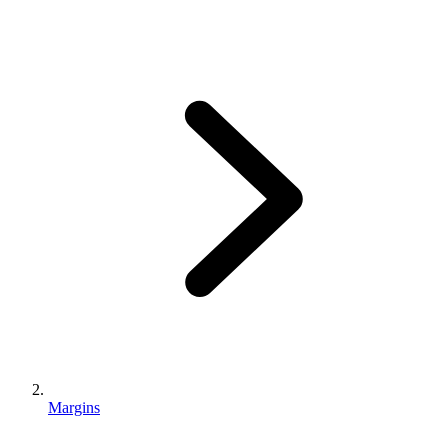
Margins