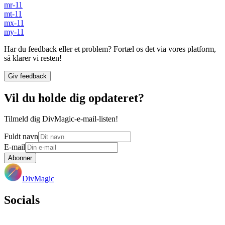
mr-11
mt-11
mx-11
my-11
Har du feedback eller et problem? Fortæl os det via vores platform,
så klarer vi resten!
Giv feedback
Vil du holde dig opdateret?
Tilmeld dig DivMagic-e-mail-listen!
Fuldt navn
E-mail
Abonner
DivMagic
Socials