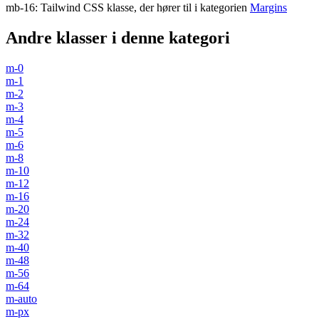
mb-16
:
Tailwind CSS klasse, der hører til i kategorien
Margins
Andre klasser i denne kategori
m-0
m-1
m-2
m-3
m-4
m-5
m-6
m-8
m-10
m-12
m-16
m-20
m-24
m-32
m-40
m-48
m-56
m-64
m-auto
m-px