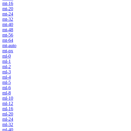
mt-16
mt-20
mt-24
mt-32
mt-40
mt-48
mt-56
mt-64
mt-auto
mt-px
ml-0
ml-1
ml-2
ml-3
ml-4
ml-5
ml-6
ml-8
ml-10
ml-12
ml-16
ml-20
ml-24
ml-32
ml-40