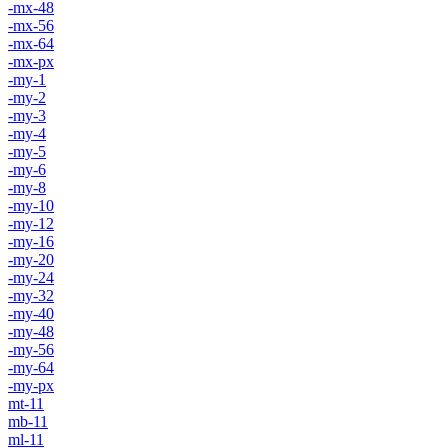
-mx-48
-mx-56
-mx-64
-mx-px
-my-1
-my-2
-my-3
-my-4
-my-5
-my-6
-my-8
-my-10
-my-12
-my-16
-my-20
-my-24
-my-32
-my-40
-my-48
-my-56
-my-64
-my-px
mt-11
mb-11
ml-11