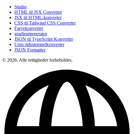
Studio
HTML til JSX Converter
JSX til HTML-konverter
CSS til Tailwind CSS Converter
Farvekonverter
gradientgenerator
JSON til TypeScript Konverter
Unix-tidsstempelkonverter
JSON Formatter
© 2026. Alle rettigheder forbeholdes.