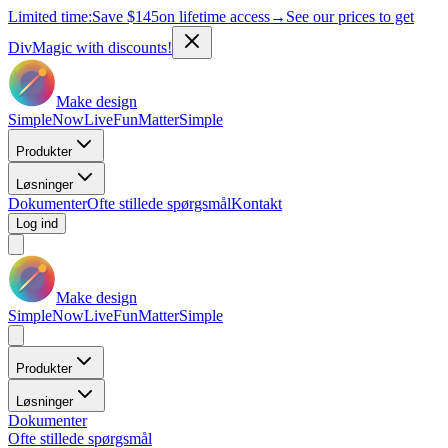
Limited time:
Save
$145
on lifetime access
→
See our prices to get
DivMagic with discounts!
Make design
Simple
Now
Live
Fun
Matter
Simple
Produkter
Løsninger
Dokumenter
Ofte stillede spørgsmål
Kontakt
Log ind
Make design
Simple
Now
Live
Fun
Matter
Simple
Produkter
Løsninger
Dokumenter
Ofte stillede spørgsmål