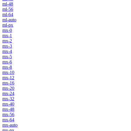
ml-48
ml-56
ml-64
ml-auto
ml-px
mx-0
mx-1
mx-2
mx-3
mx-4
mx-5
mx-6
mx-8
mx-10
mx-12
mx-16
mx-20
mx-24
mx-32
mx-40
mx-48
mx-56
mx-64
mx-auto
mx-px