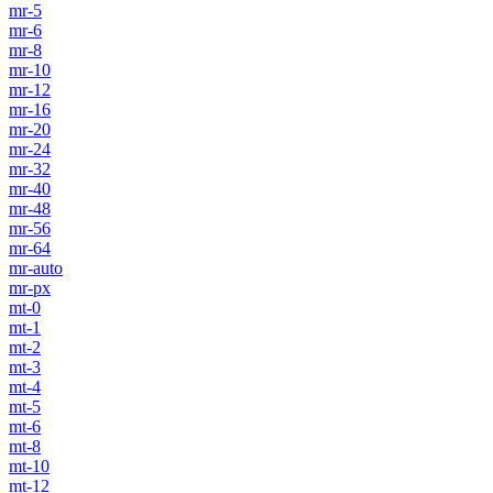
mr-5
mr-6
mr-8
mr-10
mr-12
mr-16
mr-20
mr-24
mr-32
mr-40
mr-48
mr-56
mr-64
mr-auto
mr-px
mt-0
mt-1
mt-2
mt-3
mt-4
mt-5
mt-6
mt-8
mt-10
mt-12