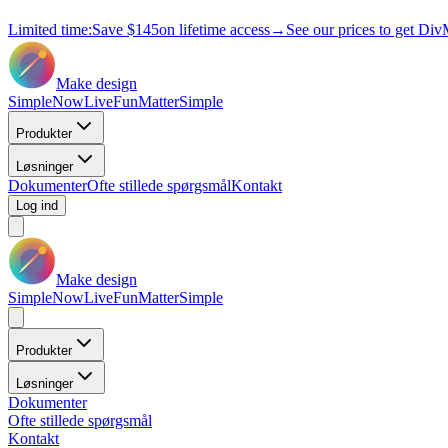
Limited time:
Save
$145
on lifetime access
→
See our prices to get Div
Make design
Simple
Now
Live
Fun
Matter
Simple
Produkter
Løsninger
Dokumenter
Ofte stillede spørgsmål
Kontakt
Log ind
Make design
Simple
Now
Live
Fun
Matter
Simple
Produkter
Løsninger
Dokumenter
Ofte stillede spørgsmål
Kontakt