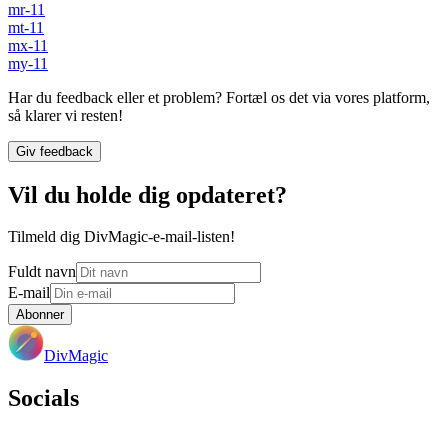
mr-11
mt-11
mx-11
my-11
Har du feedback eller et problem? Fortæl os det via vores platform,
så klarer vi resten!
Giv feedback
Vil du holde dig opdateret?
Tilmeld dig DivMagic-e-mail-listen!
Fuldt navn
E-mail
Abonner
DivMagic
Socials