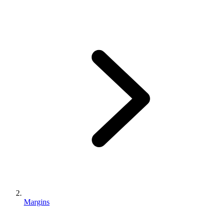
Margins