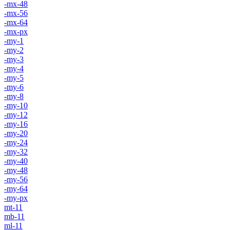
-mx-48
-mx-56
-mx-64
-mx-px
-my-1
-my-2
-my-3
-my-4
-my-5
-my-6
-my-8
-my-10
-my-12
-my-16
-my-20
-my-24
-my-32
-my-40
-my-48
-my-56
-my-64
-my-px
mt-11
mb-11
ml-11