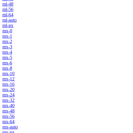
ml-48
ml-56
ml-64
ml-auto
ml-px
mx-0
mx-1
mx-2
mx-3
mx-4
mx-5
mx-6
mx-8
mx-10
mx-12
mx-16
mx-20
mx-24
mx-32
mx-40
mx-48
mx-56
mx-64
mx-auto
mx-px