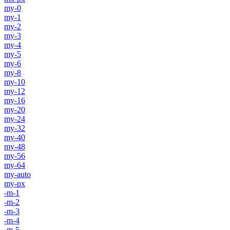
my-0
my-1
my-2
my-3
my-4
my-5
my-6
my-8
my-10
my-12
my-16
my-20
my-24
my-32
my-40
my-48
my-56
my-64
my-auto
my-px
-m-1
-m-2
-m-3
-m-4
-m-5