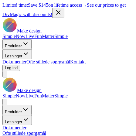
Limited time:
Save
$145
on lifetime access
→
See our prices to get
DivMagic with discounts!
Make design
Simple
Now
Live
Fun
Matter
Simple
Produkter
Løsninger
Dokumenter
Ofte stillede spørgsmål
Kontakt
Log ind
Make design
Simple
Now
Live
Fun
Matter
Simple
Produkter
Løsninger
Dokumenter
Ofte stillede spørgsmål