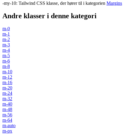
-my-10
:
Tailwind CSS klasse, der hører til i kategorien
Margins
Andre klasser i denne kategori
m-0
m-1
m-2
m-3
m-4
m-5
m-6
m-8
m-10
m-12
m-16
m-20
m-24
m-32
m-40
m-48
m-56
m-64
m-auto
m-px