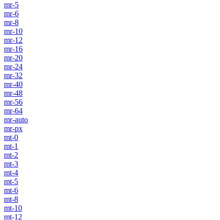
mr-5
mr-6
mr-8
mr-10
mr-12
mr-16
mr-20
mr-24
mr-32
mr-40
mr-48
mr-56
mr-64
mr-auto
mr-px
mt-0
mt-1
mt-2
mt-3
mt-4
mt-5
mt-6
mt-8
mt-10
mt-12