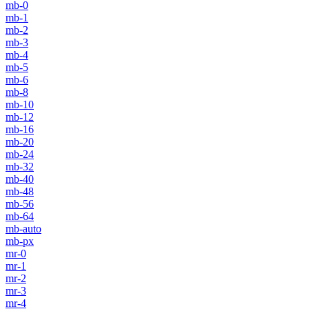
mb-0
mb-1
mb-2
mb-3
mb-4
mb-5
mb-6
mb-8
mb-10
mb-12
mb-16
mb-20
mb-24
mb-32
mb-40
mb-48
mb-56
mb-64
mb-auto
mb-px
mr-0
mr-1
mr-2
mr-3
mr-4