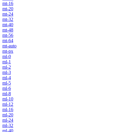
mt-16
mt-20
mt-24
mt-32
mt-40
mt-48
mt-56
mt-64
mt-auto
mt-px
ml-0
ml-1
ml-2
ml-3
ml-4
ml-5
ml-6
ml-8
ml-10
ml-12
ml-16
ml-20
ml-24
ml-32
ml-40