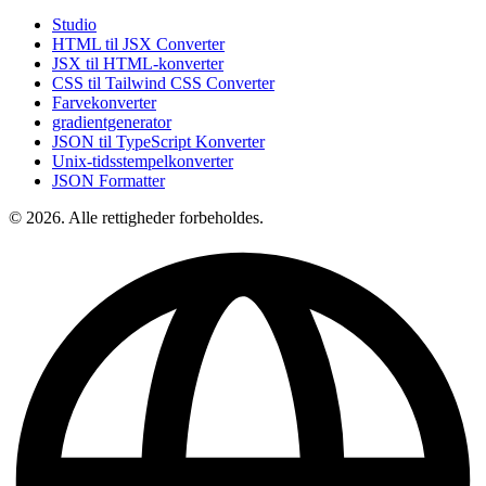
Studio
HTML til JSX Converter
JSX til HTML-konverter
CSS til Tailwind CSS Converter
Farvekonverter
gradientgenerator
JSON til TypeScript Konverter
Unix-tidsstempelkonverter
JSON Formatter
© 2026. Alle rettigheder forbeholdes.