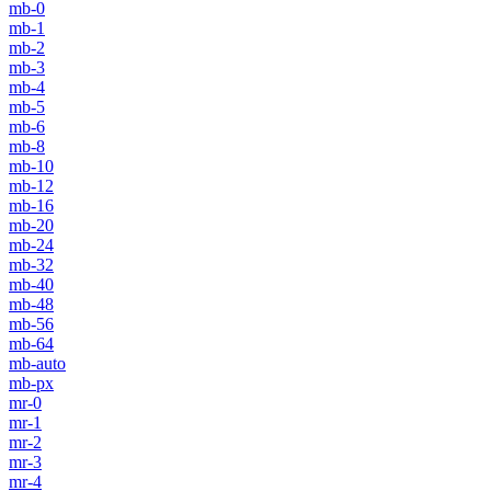
mb-0
mb-1
mb-2
mb-3
mb-4
mb-5
mb-6
mb-8
mb-10
mb-12
mb-16
mb-20
mb-24
mb-32
mb-40
mb-48
mb-56
mb-64
mb-auto
mb-px
mr-0
mr-1
mr-2
mr-3
mr-4