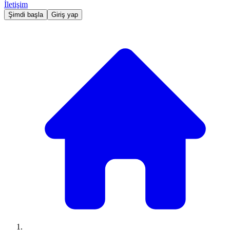
İletişim
Şimdi başla
Giriş yap