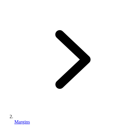
Margins