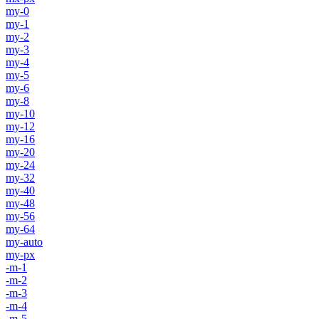
my-0
my-1
my-2
my-3
my-4
my-5
my-6
my-8
my-10
my-12
my-16
my-20
my-24
my-32
my-40
my-48
my-56
my-64
my-auto
my-px
-m-1
-m-2
-m-3
-m-4
-m-5