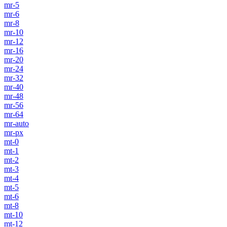
mr-5
mr-6
mr-8
mr-10
mr-12
mr-16
mr-20
mr-24
mr-32
mr-40
mr-48
mr-56
mr-64
mr-auto
mr-px
mt-0
mt-1
mt-2
mt-3
mt-4
mt-5
mt-6
mt-8
mt-10
mt-12