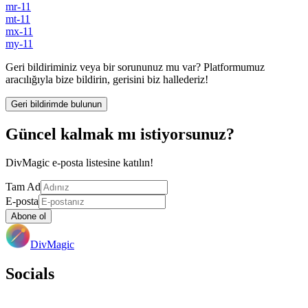
mr-11
mt-11
mx-11
my-11
Geri bildiriminiz veya bir sorununuz mu var? Platformumuz
aracılığıyla bize bildirin, gerisini biz hallederiz!
Geri bildirimde bulunun
Güncel kalmak mı istiyorsunuz?
DivMagic e-posta listesine katılın!
Tam Ad
E-posta
Abone ol
DivMagic
Socials