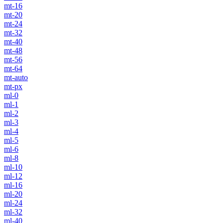
mt-16
mt-20
mt-24
mt-32
mt-40
mt-48
mt-56
mt-64
mt-auto
mt-px
ml-0
ml-1
ml-2
ml-3
ml-4
ml-5
ml-6
ml-8
ml-10
ml-12
ml-16
ml-20
ml-24
ml-32
ml-40