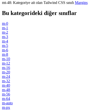
mt-48
:
Kategoriye ait olan Tailwind CSS sınıfı
Margins
Bu kategorideki diğer sınıflar
m-0
m-1
m-2
m-3
m-4
m-5
m-6
m-8
m-10
m-12
m-16
m-20
m-24
m-32
m-40
m-48
m-56
m-64
m-auto
m-px