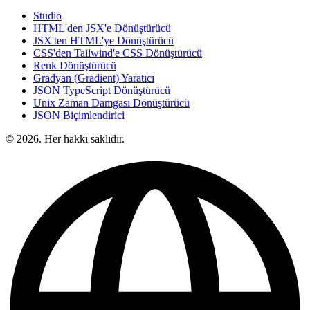
Studio
HTML'den JSX'e Dönüştürücü
JSX'ten HTML'ye Dönüştürücü
CSS'den Tailwind'e CSS Dönüştürücü
Renk Dönüştürücü
Gradyan (Gradient) Yaratıcı
JSON TypeScript Dönüştürücü
Unix Zaman Damgası Dönüştürücü
JSON Biçimlendirici
© 2026. Her hakkı saklıdır.