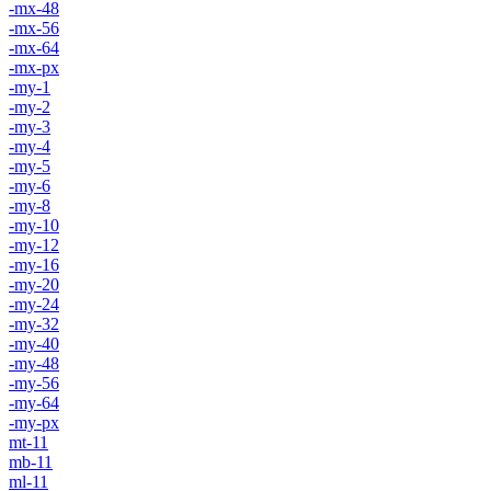
-mx-48
-mx-56
-mx-64
-mx-px
-my-1
-my-2
-my-3
-my-4
-my-5
-my-6
-my-8
-my-10
-my-12
-my-16
-my-20
-my-24
-my-32
-my-40
-my-48
-my-56
-my-64
-my-px
mt-11
mb-11
ml-11