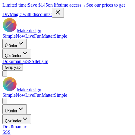
Limited time:
Save
$145
on lifetime access
→
See our prices to get
DivMagic with discounts!
Make design
Simple
Now
Live
Fun
Matter
Simple
Ürünler
Çözümler
Dokümanlar
SSS
İletişim
Giriş yap
Make design
Simple
Now
Live
Fun
Matter
Simple
Ürünler
Çözümler
Dokümanlar
SSS