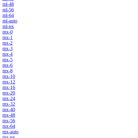
ml-48
ml-56
ml-64
ml-auto
ml-px
mx-0
mx-1
mx-2
mx-3
mx-4
mx-5
mx-6
mx-8
mx-10
mx-12
mx-16
mx-20
mx-24
mx-32
mx-40
mx-48
mx-56
mx-64
mx-auto
mx-px