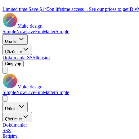
Limited time:
Save
$145
on lifetime access
→
See our prices to get Div
Make design
Simple
Now
Live
Fun
Matter
Simple
Ürünler
Çözümler
Dokümanlar
SSS
İletişim
Giriş yap
Make design
Simple
Now
Live
Fun
Matter
Simple
Ürünler
Çözümler
Dokümanlar
SSS
İletişim