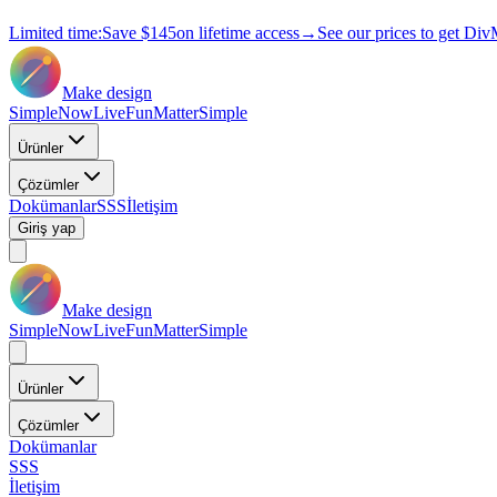
Limited time:
Save
$145
on lifetime access
→
See our prices to get Div
Make design
Simple
Now
Live
Fun
Matter
Simple
Ürünler
Çözümler
Dokümanlar
SSS
İletişim
Giriş yap
Make design
Simple
Now
Live
Fun
Matter
Simple
Ürünler
Çözümler
Dokümanlar
SSS
İletişim