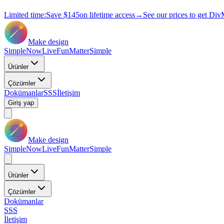
Limited time:
Save
$145
on lifetime access
→
See our prices to get Div
Make design
Simple
Now
Live
Fun
Matter
Simple
Ürünler
Çözümler
Dokümanlar
SSS
İletişim
Giriş yap
Make design
Simple
Now
Live
Fun
Matter
Simple
Ürünler
Çözümler
Dokümanlar
SSS
İletişim