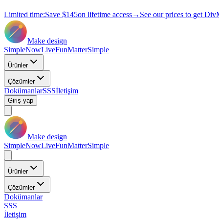
Limited time:
Save
$145
on lifetime access
→
See our prices to get Div
Make design
Simple
Now
Live
Fun
Matter
Simple
Ürünler
Çözümler
Dokümanlar
SSS
İletişim
Giriş yap
Make design
Simple
Now
Live
Fun
Matter
Simple
Ürünler
Çözümler
Dokümanlar
SSS
İletişim