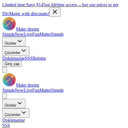
Limited time:
Save
$145
on lifetime access
→
See our prices to get
DivMagic with discounts!
Make design
Simple
Now
Live
Fun
Matter
Simple
Ürünler
Çözümler
Dokümanlar
SSS
İletişim
Giriş yap
Make design
Simple
Now
Live
Fun
Matter
Simple
Ürünler
Çözümler
Dokümanlar
SSS