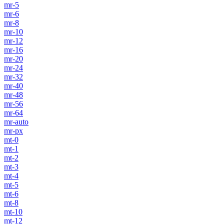
mr-5
mr-6
mr-8
mr-10
mr-12
mr-16
mr-20
mr-24
mr-32
mr-40
mr-48
mr-56
mr-64
mr-auto
mr-px
mt-0
mt-1
mt-2
mt-3
mt-4
mt-5
mt-6
mt-8
mt-10
mt-12