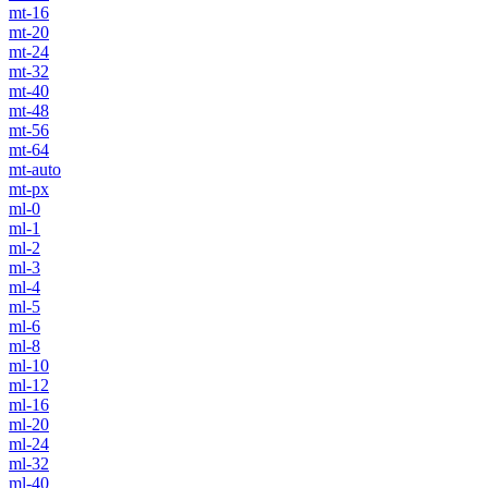
mt-16
mt-20
mt-24
mt-32
mt-40
mt-48
mt-56
mt-64
mt-auto
mt-px
ml-0
ml-1
ml-2
ml-3
ml-4
ml-5
ml-6
ml-8
ml-10
ml-12
ml-16
ml-20
ml-24
ml-32
ml-40