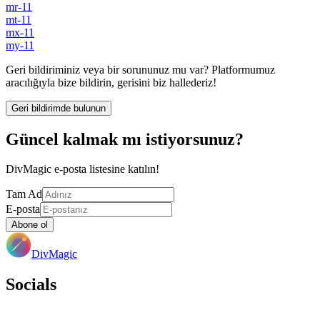
mr-11
mt-11
mx-11
my-11
Geri bildiriminiz veya bir sorununuz mu var? Platformumuz
aracılığıyla bize bildirin, gerisini biz hallederiz!
Geri bildirimde bulunun
Güncel kalmak mı istiyorsunuz?
DivMagic e-posta listesine katılın!
Tam Ad
E-posta
Abone ol
DivMagic
Socials