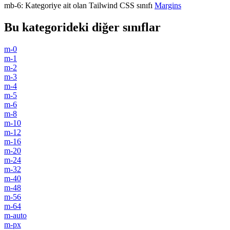
mb-6
:
Kategoriye ait olan Tailwind CSS sınıfı
Margins
Bu kategorideki diğer sınıflar
m-0
m-1
m-2
m-3
m-4
m-5
m-6
m-8
m-10
m-12
m-16
m-20
m-24
m-32
m-40
m-48
m-56
m-64
m-auto
m-px