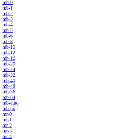
mb-0
mb-1
mb-2
mb-3
mb-4
mb-5
mb-6
mb-8
mb-10
mb-12
mb-16
mb-20
mb-24
mb-32
mb-40
mb-48
mb-56
mb-64
mb-auto
mb-px
mr-0
mr-1
mr-2
mr-3
mr-4