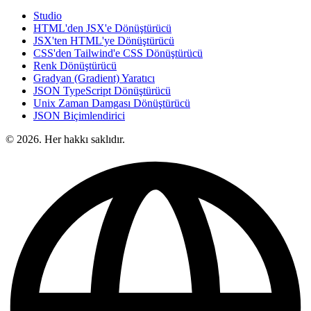
Studio
HTML'den JSX'e Dönüştürücü
JSX'ten HTML'ye Dönüştürücü
CSS'den Tailwind'e CSS Dönüştürücü
Renk Dönüştürücü
Gradyan (Gradient) Yaratıcı
JSON TypeScript Dönüştürücü
Unix Zaman Damgası Dönüştürücü
JSON Biçimlendirici
© 2026. Her hakkı saklıdır.