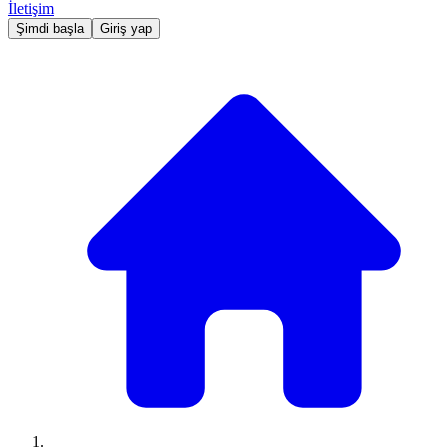
İletişim
Şimdi başla
Giriş yap