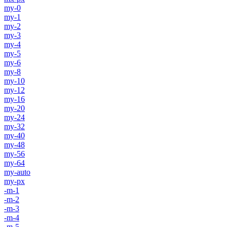
my-0
my-1
my-2
my-3
my-4
my-5
my-6
my-8
my-10
my-12
my-16
my-20
my-24
my-32
my-40
my-48
my-56
my-64
my-auto
my-px
-m-1
-m-2
-m-3
-m-4
-m-5