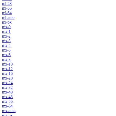
ml-48
ml-56
ml-64
ml-auto
ml-px
mx-0
mx-1
mx-2
mx-3
mx-4
mx-5
mx-6
mx-8
mx-10
mx-12
mx-16
mx-20
mx-24
mx-32
mx-40
mx-48
mx-56
mx-64
mx-auto
mx-px