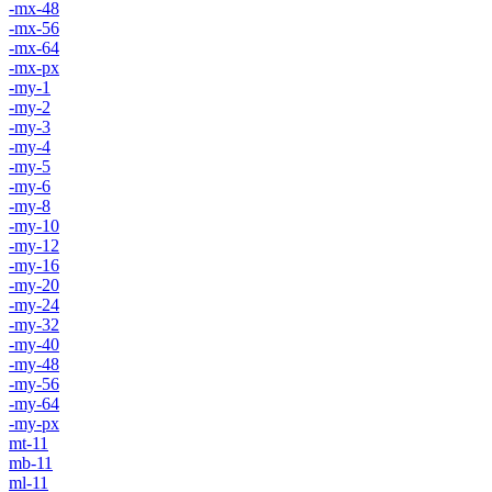
-mx-48
-mx-56
-mx-64
-mx-px
-my-1
-my-2
-my-3
-my-4
-my-5
-my-6
-my-8
-my-10
-my-12
-my-16
-my-20
-my-24
-my-32
-my-40
-my-48
-my-56
-my-64
-my-px
mt-11
mb-11
ml-11