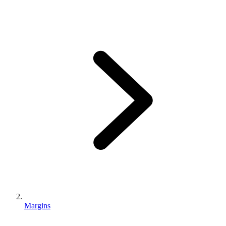
Margins