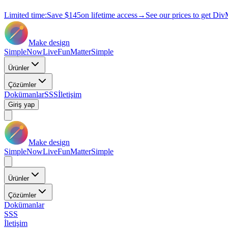
Limited time:
Save
$145
on lifetime access
→
See our prices to get Div
Make design
Simple
Now
Live
Fun
Matter
Simple
Ürünler
Çözümler
Dokümanlar
SSS
İletişim
Giriş yap
Make design
Simple
Now
Live
Fun
Matter
Simple
Ürünler
Çözümler
Dokümanlar
SSS
İletişim