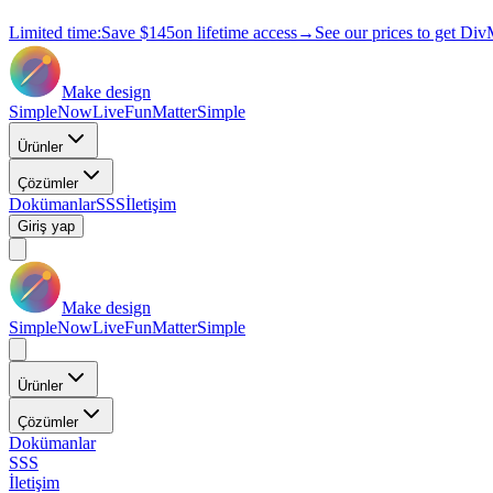
Limited time:
Save
$145
on lifetime access
→
See our prices to get Div
Make design
Simple
Now
Live
Fun
Matter
Simple
Ürünler
Çözümler
Dokümanlar
SSS
İletişim
Giriş yap
Make design
Simple
Now
Live
Fun
Matter
Simple
Ürünler
Çözümler
Dokümanlar
SSS
İletişim