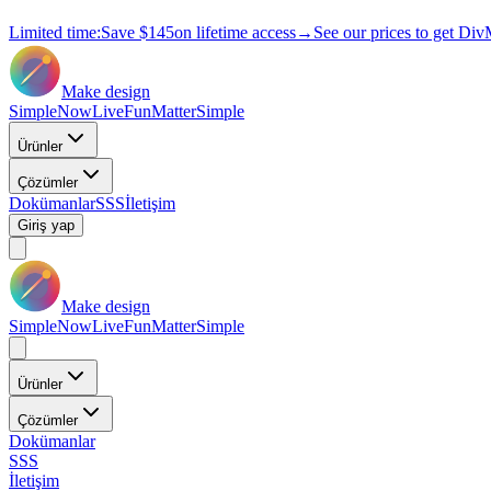
Limited time:
Save
$145
on lifetime access
→
See our prices to get Div
Make design
Simple
Now
Live
Fun
Matter
Simple
Ürünler
Çözümler
Dokümanlar
SSS
İletişim
Giriş yap
Make design
Simple
Now
Live
Fun
Matter
Simple
Ürünler
Çözümler
Dokümanlar
SSS
İletişim