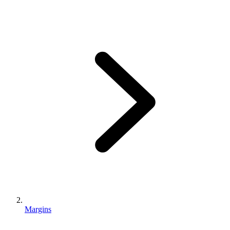
Margins