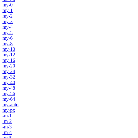
my-0
my-1
my-2
my-3
my-4
my-5
my-6
my-8
my-10
my-12
my-16
my-20
my-24
my-32
my-40
my-48
my-56
my-64
my-auto
my-px
-m-1
-m-2
-m-3
-m-4
-m-5