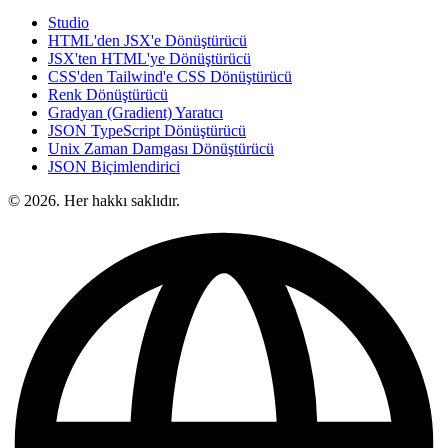
Studio
HTML'den JSX'e Dönüştürücü
JSX'ten HTML'ye Dönüştürücü
CSS'den Tailwind'e CSS Dönüştürücü
Renk Dönüştürücü
Gradyan (Gradient) Yaratıcı
JSON TypeScript Dönüştürücü
Unix Zaman Damgası Dönüştürücü
JSON Biçimlendirici
© 2026. Her hakkı saklıdır.