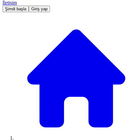
İletişim
Şimdi başla
Giriş yap