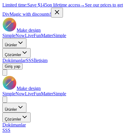
Limited time:
Save
$145
on lifetime access
→
See our prices to get
DivMagic with discounts!
Make design
Simple
Now
Live
Fun
Matter
Simple
Ürünler
Çözümler
Dokümanlar
SSS
İletişim
Giriş yap
Make design
Simple
Now
Live
Fun
Matter
Simple
Ürünler
Çözümler
Dokümanlar
SSS