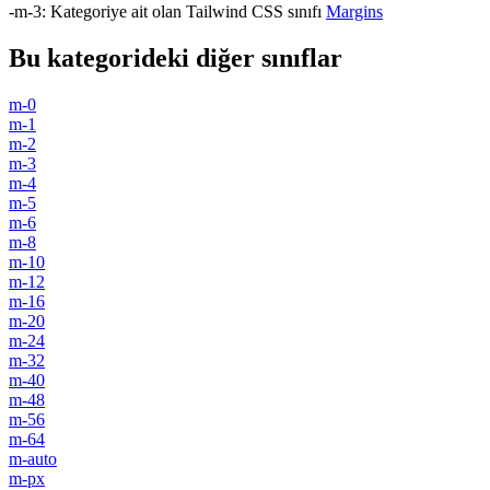
-m-3
:
Kategoriye ait olan Tailwind CSS sınıfı
Margins
Bu kategorideki diğer sınıflar
m-0
m-1
m-2
m-3
m-4
m-5
m-6
m-8
m-10
m-12
m-16
m-20
m-24
m-32
m-40
m-48
m-56
m-64
m-auto
m-px