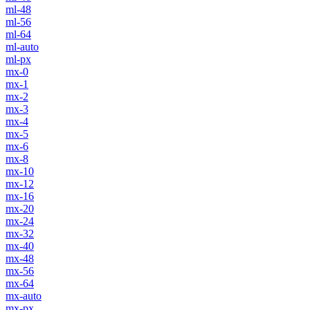
ml-48
ml-56
ml-64
ml-auto
ml-px
mx-0
mx-1
mx-2
mx-3
mx-4
mx-5
mx-6
mx-8
mx-10
mx-12
mx-16
mx-20
mx-24
mx-32
mx-40
mx-48
mx-56
mx-64
mx-auto
mx-px