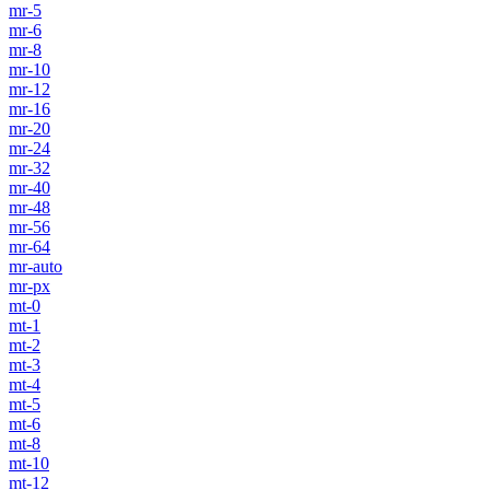
mr-5
mr-6
mr-8
mr-10
mr-12
mr-16
mr-20
mr-24
mr-32
mr-40
mr-48
mr-56
mr-64
mr-auto
mr-px
mt-0
mt-1
mt-2
mt-3
mt-4
mt-5
mt-6
mt-8
mt-10
mt-12