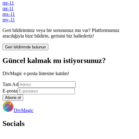
mr-11
mt-11
mx-11
my-11
Geri bildiriminiz veya bir sorununuz mu var? Platformumuz
aracılığıyla bize bildirin, gerisini biz hallederiz!
Geri bildirimde bulunun
Güncel kalmak mı istiyorsunuz?
DivMagic e-posta listesine katılın!
Tam Ad
E-posta
Abone ol
DivMagic
Socials