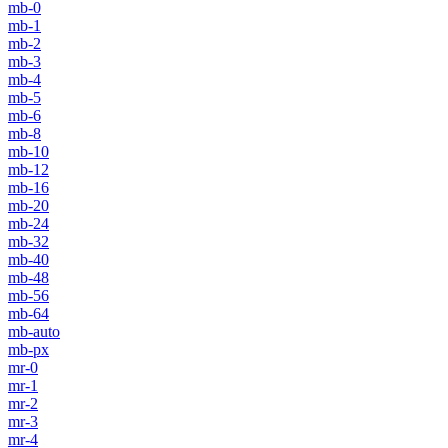
mb-0
mb-1
mb-2
mb-3
mb-4
mb-5
mb-6
mb-8
mb-10
mb-12
mb-16
mb-20
mb-24
mb-32
mb-40
mb-48
mb-56
mb-64
mb-auto
mb-px
mr-0
mr-1
mr-2
mr-3
mr-4