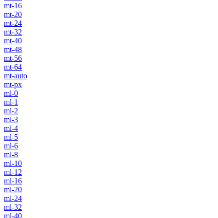
mt-16
mt-20
mt-24
mt-32
mt-40
mt-48
mt-56
mt-64
mt-auto
mt-px
ml-0
ml-1
ml-2
ml-3
ml-4
ml-5
ml-6
ml-8
ml-10
ml-12
ml-16
ml-20
ml-24
ml-32
ml-40