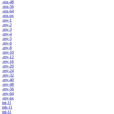
-mx-48
-mx-56
-mx-64
-mx-px
-my-1
-my-2
-my-3
-my-4
-my-5
-my-6
-my-8
-my-10
-my-12
-my-16
-my-20
-my-24
-my-32
-my-40
-my-48
-my-56
-my-64
-my-px
mt-11
mb-11
ml-11