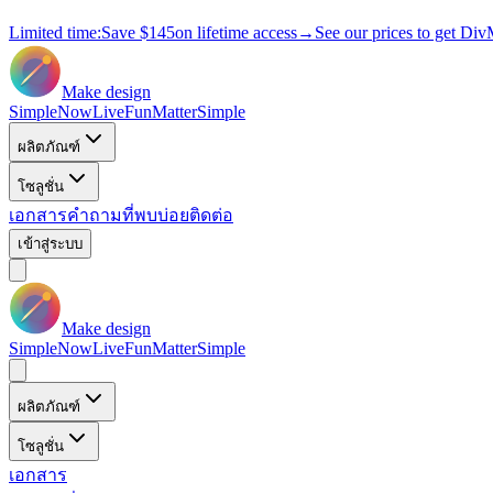
Limited time:
Save
$145
on lifetime access
→
See our prices to get Div
Make design
Simple
Now
Live
Fun
Matter
Simple
ผลิตภัณฑ์
โซลูชั่น
เอกสาร
คำถามที่พบบ่อย
ติดต่อ
เข้าสู่ระบบ
Make design
Simple
Now
Live
Fun
Matter
Simple
ผลิตภัณฑ์
โซลูชั่น
เอกสาร