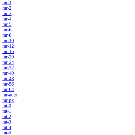
mr-1
mr-2
mr-3
mr-4
mr-5
mr-6
mr-8
mr-10
mr-12
mr-16
mr-20
mr-24
mr-32
mr-40
mr-48
mr-56
mr-64
mr-auto
mr-px
mt-0
mt-1
mt-2
mt-3
mt-4
mt-5