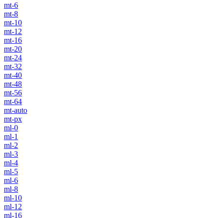
mt-6
mt-8
mt-10
mt-12
mt-16
mt-20
mt-24
mt-32
mt-40
mt-48
mt-56
mt-64
mt-auto
mt-px
ml-0
ml-1
ml-2
ml-3
ml-4
ml-5
ml-6
ml-8
ml-10
ml-12
ml-16