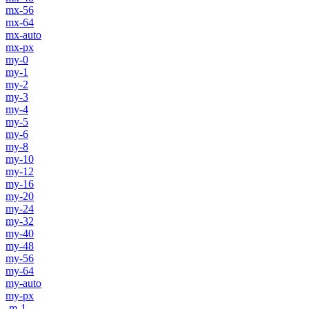
mx-56
mx-64
mx-auto
mx-px
my-0
my-1
my-2
my-3
my-4
my-5
my-6
my-8
my-10
my-12
my-16
my-20
my-24
my-32
my-40
my-48
my-56
my-64
my-auto
my-px
-m-1