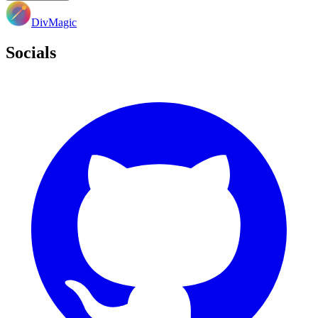
DivMagic
Socials