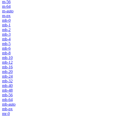
m-56
m-64
m-auto
m-px
mb-0
mb-1
mb-2
mb-3
mb-4
mb-5
mb-6
mb-8
mb-10
mb-12
mb-16
mb-20
mb-24
mb-32
mb-40
mb-48
mb-56
mb-64
mb-auto
mb-px
mr-0