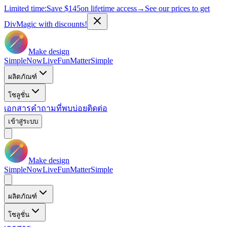
Limited time:
Save
$145
on lifetime access
→
See our prices to get
DivMagic with discounts!
Make design
Simple
Now
Live
Fun
Matter
Simple
ผลิตภัณฑ์
โซลูชั่น
เอกสาร
คำถามที่พบบ่อย
ติดต่อ
เข้าสู่ระบบ
Make design
Simple
Now
Live
Fun
Matter
Simple
ผลิตภัณฑ์
โซลูชั่น