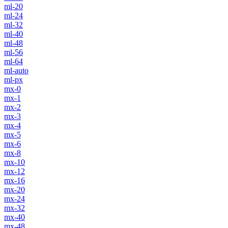
ml-20
ml-24
ml-32
ml-40
ml-48
ml-56
ml-64
ml-auto
ml-px
mx-0
mx-1
mx-2
mx-3
mx-4
mx-5
mx-6
mx-8
mx-10
mx-12
mx-16
mx-20
mx-24
mx-32
mx-40
mx-48