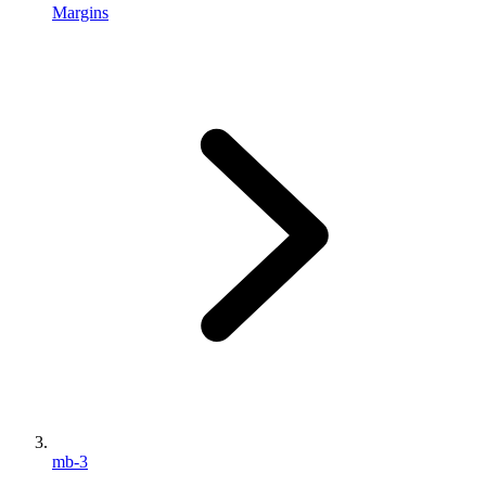
Margins
mb-3