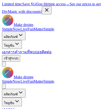
Limited time:
Save
$145
on lifetime access
→
See our prices to get
DivMagic with discounts!
Make design
Simple
Now
Live
Fun
Matter
Simple
ผลิตภัณฑ์
โซลูชั่น
เอกสาร
คำถามที่พบบ่อย
ติดต่อ
เข้าสู่ระบบ
Make design
Simple
Now
Live
Fun
Matter
Simple
ผลิตภัณฑ์
โซลูชั่น