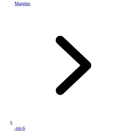
Margins
-mr-6