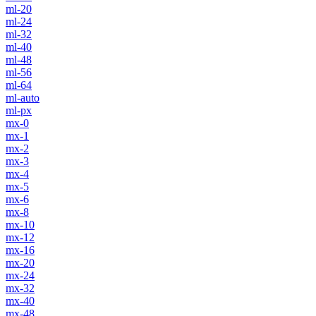
ml-20
ml-24
ml-32
ml-40
ml-48
ml-56
ml-64
ml-auto
ml-px
mx-0
mx-1
mx-2
mx-3
mx-4
mx-5
mx-6
mx-8
mx-10
mx-12
mx-16
mx-20
mx-24
mx-32
mx-40
mx-48