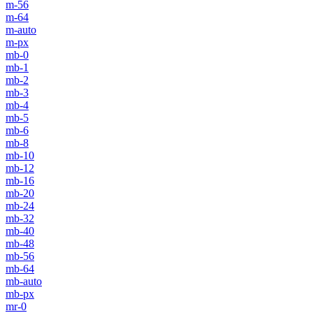
m-56
m-64
m-auto
m-px
mb-0
mb-1
mb-2
mb-3
mb-4
mb-5
mb-6
mb-8
mb-10
mb-12
mb-16
mb-20
mb-24
mb-32
mb-40
mb-48
mb-56
mb-64
mb-auto
mb-px
mr-0