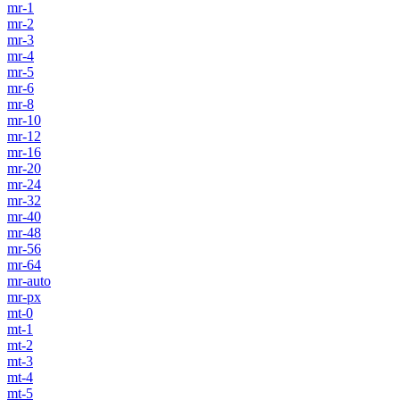
mr-1
mr-2
mr-3
mr-4
mr-5
mr-6
mr-8
mr-10
mr-12
mr-16
mr-20
mr-24
mr-32
mr-40
mr-48
mr-56
mr-64
mr-auto
mr-px
mt-0
mt-1
mt-2
mt-3
mt-4
mt-5