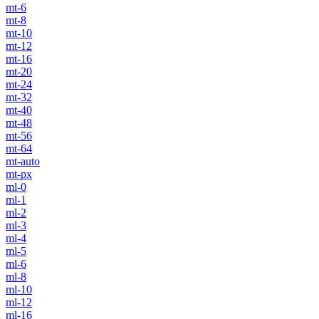
mt-6
mt-8
mt-10
mt-12
mt-16
mt-20
mt-24
mt-32
mt-40
mt-48
mt-56
mt-64
mt-auto
mt-px
ml-0
ml-1
ml-2
ml-3
ml-4
ml-5
ml-6
ml-8
ml-10
ml-12
ml-16