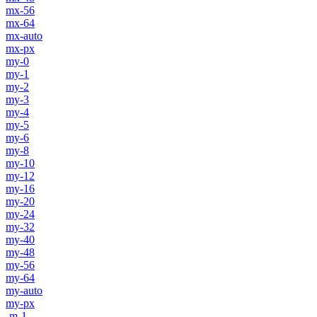
mx-56
mx-64
mx-auto
mx-px
my-0
my-1
my-2
my-3
my-4
my-5
my-6
my-8
my-10
my-12
my-16
my-20
my-24
my-32
my-40
my-48
my-56
my-64
my-auto
my-px
-m-1