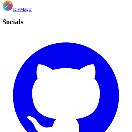
DivMagic
Socials