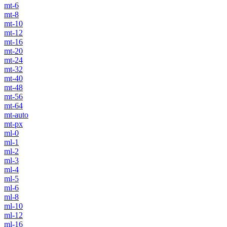
mt-6
mt-8
mt-10
mt-12
mt-16
mt-20
mt-24
mt-32
mt-40
mt-48
mt-56
mt-64
mt-auto
mt-px
ml-0
ml-1
ml-2
ml-3
ml-4
ml-5
ml-6
ml-8
ml-10
ml-12
ml-16