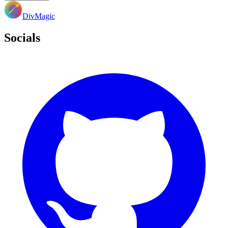
DivMagic
Socials