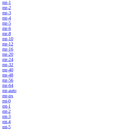
mr-1
mr-2
mr-3
mr-4
mr-5
mr-6
mr-8
mr-10
mr-12
mr-16
mr-20
mr-24
mr-32
mr-40
mr-48
mr-56
mr-64
mr-auto
mr-px
mt-0
mt-1
mt-2
mt-3
mt-4
mt-5