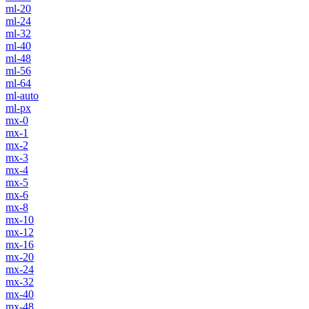
ml-20
ml-24
ml-32
ml-40
ml-48
ml-56
ml-64
ml-auto
ml-px
mx-0
mx-1
mx-2
mx-3
mx-4
mx-5
mx-6
mx-8
mx-10
mx-12
mx-16
mx-20
mx-24
mx-32
mx-40
mx-48