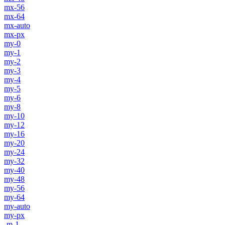
mx-56
mx-64
mx-auto
mx-px
my-0
my-1
my-2
my-3
my-4
my-5
my-6
my-8
my-10
my-12
my-16
my-20
my-24
my-32
my-40
my-48
my-56
my-64
my-auto
my-px
-m-1