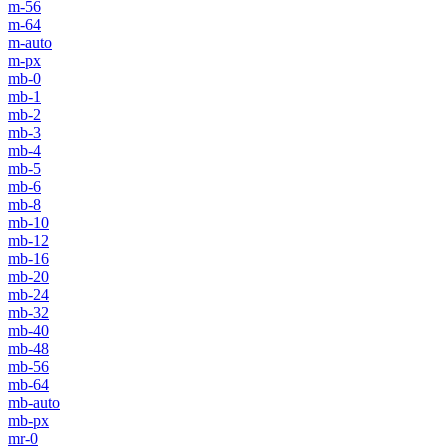
m-56
m-64
m-auto
m-px
mb-0
mb-1
mb-2
mb-3
mb-4
mb-5
mb-6
mb-8
mb-10
mb-12
mb-16
mb-20
mb-24
mb-32
mb-40
mb-48
mb-56
mb-64
mb-auto
mb-px
mr-0