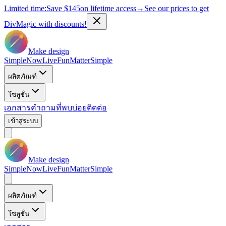
Limited time:
Save
$145
on lifetime access
→
See our prices to get
DivMagic with discounts!
Make design
Simple
Now
Live
Fun
Matter
Simple
ผลิตภัณฑ์
โซลูชั่น
เอกสาร
คำถามที่พบบ่อย
ติดต่อ
เข้าสู่ระบบ
Make design
Simple
Now
Live
Fun
Matter
Simple
ผลิตภัณฑ์
โซลูชั่น