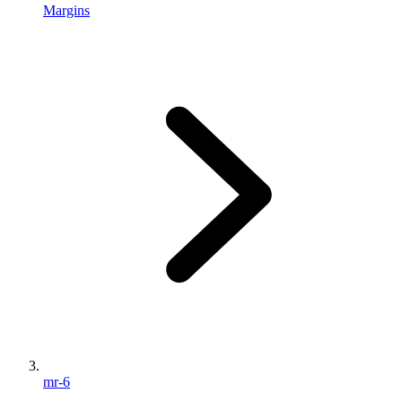
Margins
mr-6